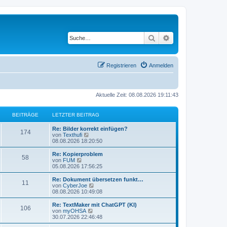
Suche
Erweiterte Suche
Registrieren
Anmelden
Aktuelle Zeit: 08.08.2026 19:11:43
BEITRÄGE
LETZTER BEITRAG
L
Re: Bilder korrekt einfügen?
B
174
e
N
von
Texthufi
t
e
08.08.2026 18:20:50
e
z
u
t
e
L
Re: Kopierproblem
B
58
i
e
s
e
N
von
FUM
r
t
t
e
05.08.2026 17:56:25
e
t
B
e
z
u
e
r
t
e
L
Re: Dokument übersetzen funkt…
B
11
i
i
B
r
e
s
e
N
von
CyberJoe
t
e
r
t
t
e
08.08.2026 10:49:08
e
r
i
t
B
e
ä
z
u
a
t
e
r
t
e
L
Re: TextMaker mit ChatGPT (KI)
B
g
r
106
i
i
B
r
e
s
g
e
N
von
myOHSA
a
t
e
r
t
t
e
30.07.2026 22:46:48
g
e
r
i
t
B
e
ä
z
u
e
a
t