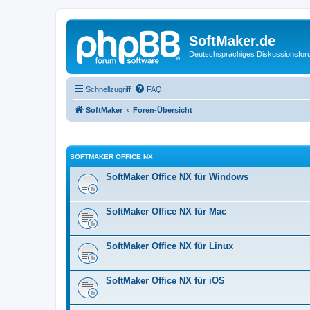
SoftMaker.de
Deutschsprachiges Diskussionsfo
Schnellzugriff
FAQ
SoftMaker
Foren-Übersicht
SOFTMAKER OFFICE NX
SoftMaker Office NX für Windows
SoftMaker Office NX für Mac
SoftMaker Office NX für Linux
SoftMaker Office NX für iOS