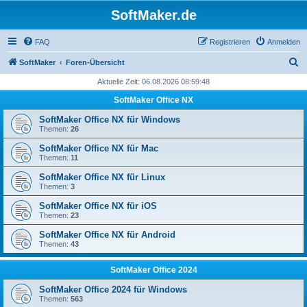
SoftMaker.de
FAQ
Registrieren
Anmelden
S
SoftMaker
Foren-Übersicht
u
Aktuelle Zeit: 06.08.2026 08:59:48
c
SoftMaker Office NX
h
SoftMaker Office NX für Windows
e
Themen:
26
SoftMaker Office NX für Mac
Themen:
11
SoftMaker Office NX für Linux
Themen:
3
SoftMaker Office NX für iOS
Themen:
23
SoftMaker Office NX für Android
Themen:
43
SoftMaker Office 2024
SoftMaker Office 2024 für Windows
Themen:
563