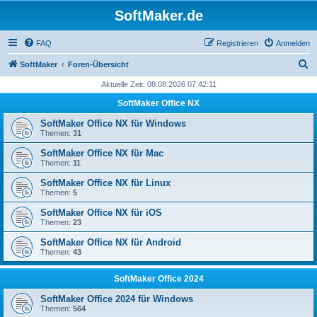
SoftMaker.de
FAQ
Registrieren
Anmelden
S
SoftMaker
Foren-Übersicht
u
Aktuelle Zeit: 08.08.2026 07:42:11
c
SoftMaker Office NX
h
SoftMaker Office NX für Windows
e
Themen:
31
SoftMaker Office NX für Mac
Themen:
11
SoftMaker Office NX für Linux
Themen:
5
SoftMaker Office NX für iOS
Themen:
23
SoftMaker Office NX für Android
Themen:
43
SoftMaker Office 2024
SoftMaker Office 2024 für Windows
Themen:
564