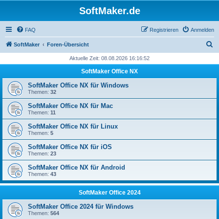
SoftMaker.de
FAQ
Registrieren
Anmelden
S
SoftMaker
Foren-Übersicht
u
Aktuelle Zeit: 08.08.2026 16:16:52
c
SoftMaker Office NX
h
SoftMaker Office NX für Windows
e
Themen:
32
SoftMaker Office NX für Mac
Themen:
11
SoftMaker Office NX für Linux
Themen:
5
SoftMaker Office NX für iOS
Themen:
23
SoftMaker Office NX für Android
Themen:
43
SoftMaker Office 2024
SoftMaker Office 2024 für Windows
Themen:
564