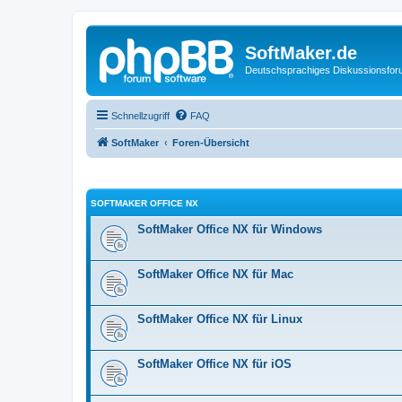
SoftMaker.de
Deutschsprachiges Diskussionsfo
Schnellzugriff
FAQ
SoftMaker
Foren-Übersicht
SOFTMAKER OFFICE NX
SoftMaker Office NX für Windows
SoftMaker Office NX für Mac
SoftMaker Office NX für Linux
SoftMaker Office NX für iOS