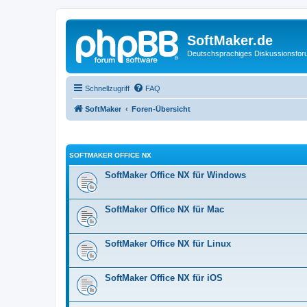
SoftMaker.de
Deutschsprachiges Diskussionsfo
Schnellzugriff
FAQ
SoftMaker
Foren-Übersicht
SOFTMAKER OFFICE NX
SoftMaker Office NX für Windows
SoftMaker Office NX für Mac
SoftMaker Office NX für Linux
SoftMaker Office NX für iOS