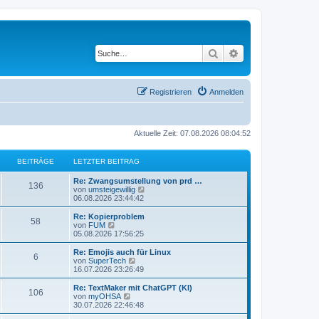
Suche
Erweiterte Suche
Registrieren
Anmelden
Aktuelle Zeit: 07.08.2026 08:04:52
BEITRÄGE
LETZTER BEITRAG
L
Re: Zwangsumstellung von prd …
B
136
e
N
von
umsteigewillig
t
e
06.08.2026 23:44:42
e
z
u
t
e
L
Re: Kopierproblem
B
58
i
e
s
e
N
von
FUM
r
t
t
e
05.08.2026 17:56:25
e
t
B
e
z
u
e
r
t
e
L
Re: Emojis auch für Linux
B
6
i
i
B
r
e
s
e
N
von
SuperTech
t
e
r
t
t
e
16.07.2026 23:26:49
e
r
i
t
B
e
ä
z
u
a
t
e
r
t
e
L
Re: TextMaker mit ChatGPT (KI)
B
g
r
106
i
i
B
r
e
s
g
e
N
von
myOHSA
a
t
e
r
t
t
e
30.07.2026 22:46:48
g
e
r
i
t
B
e
ä
z
u
e
a
t