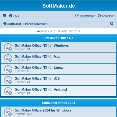
SoftMaker.de
FAQ
Registrieren
Anmelden
S
SoftMaker
Foren-Übersicht
u
Aktuelle Zeit: 10.08.2026 09:17:36
c
SoftMaker Office NX
h
SoftMaker Office NX für Windows
e
Themen:
33
SoftMaker Office NX für Mac
Themen:
11
SoftMaker Office NX für Linux
Themen:
6
SoftMaker Office NX für iOS
Themen:
23
SoftMaker Office NX für Android
Themen:
43
SoftMaker Office 2024
SoftMaker Office 2024 für Windows
Themen:
564