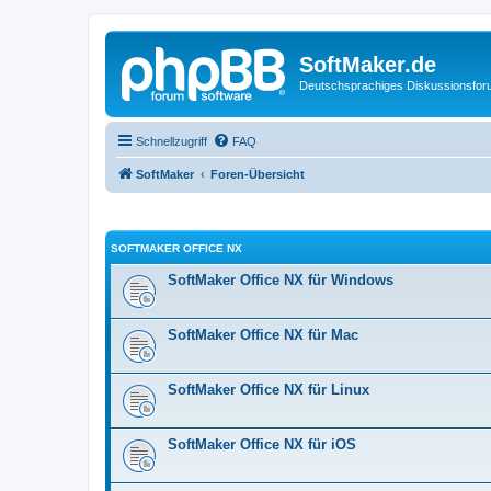
SoftMaker.de
Deutschsprachiges Diskussionsfo
Schnellzugriff
FAQ
SoftMaker
Foren-Übersicht
SOFTMAKER OFFICE NX
SoftMaker Office NX für Windows
SoftMaker Office NX für Mac
SoftMaker Office NX für Linux
SoftMaker Office NX für iOS