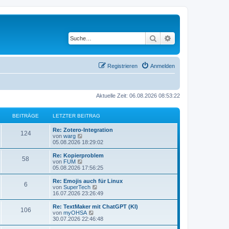
Suche
Erweiterte Suche
Registrieren
Anmelden
Aktuelle Zeit: 06.08.2026 08:53:22
BEITRÄGE
LETZTER BEITRAG
L
Re: Zotero-Integration
B
124
e
N
von
warg
t
e
05.08.2026 18:29:02
e
z
u
t
e
L
Re: Kopierproblem
B
58
i
e
s
e
N
von
FUM
r
t
t
e
05.08.2026 17:56:25
e
t
B
e
z
u
e
r
t
e
L
Re: Emojis auch für Linux
B
6
i
i
B
r
e
s
e
N
von
SuperTech
t
e
r
t
t
e
16.07.2026 23:26:49
e
r
i
t
B
e
ä
z
u
a
t
e
r
t
e
L
Re: TextMaker mit ChatGPT (KI)
B
g
r
106
i
i
B
r
e
s
g
e
N
von
myOHSA
a
t
e
r
t
t
e
30.07.2026 22:46:48
g
e
r
i
t
B
e
ä
z
u
e
a
t