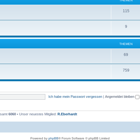
THEMEN
m
n
T
115
e
h
n
T
9
e
h
m
e
e
THEMEN
m
n
T
69
e
h
n
T
759
e
h
m
e
e
m
n
Ich habe mein Passwort vergessen
|
Angemeldet bleiben
e
n
gesamt
6060
• Unser neuestes Mitglied:
R.Eberhardt
Powered by
phpBB
® Forum Software © phpBB Limited