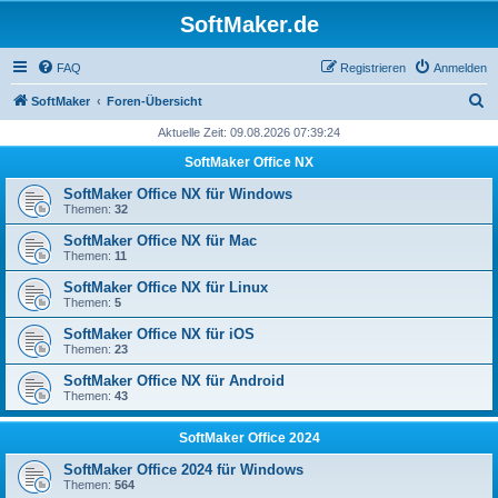
SoftMaker.de
FAQ
Registrieren
Anmelden
S
SoftMaker
Foren-Übersicht
u
Aktuelle Zeit: 09.08.2026 07:39:24
c
SoftMaker Office NX
h
SoftMaker Office NX für Windows
e
Themen:
32
SoftMaker Office NX für Mac
Themen:
11
SoftMaker Office NX für Linux
Themen:
5
SoftMaker Office NX für iOS
Themen:
23
SoftMaker Office NX für Android
Themen:
43
SoftMaker Office 2024
SoftMaker Office 2024 für Windows
Themen:
564