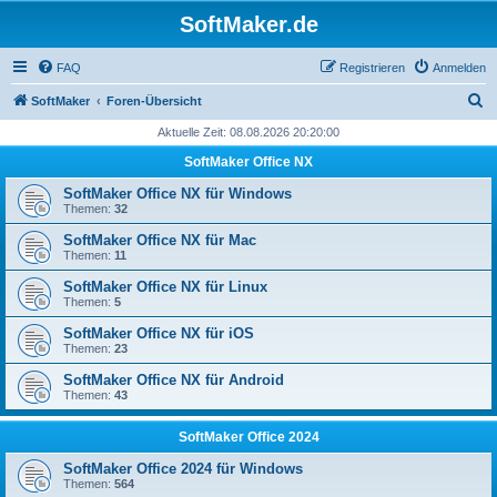
SoftMaker.de
FAQ
Registrieren
Anmelden
S
SoftMaker
Foren-Übersicht
u
Aktuelle Zeit: 08.08.2026 20:20:00
c
SoftMaker Office NX
h
SoftMaker Office NX für Windows
e
Themen:
32
SoftMaker Office NX für Mac
Themen:
11
SoftMaker Office NX für Linux
Themen:
5
SoftMaker Office NX für iOS
Themen:
23
SoftMaker Office NX für Android
Themen:
43
SoftMaker Office 2024
SoftMaker Office 2024 für Windows
Themen:
564