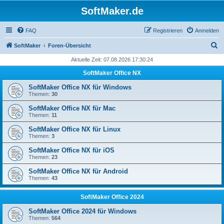
SoftMaker.de
FAQ
Registrieren
Anmelden
S
SoftMaker
Foren-Übersicht
u
Aktuelle Zeit: 07.08.2026 17:30:24
c
SoftMaker Office NX
h
SoftMaker Office NX für Windows
e
Themen:
30
SoftMaker Office NX für Mac
Themen:
11
SoftMaker Office NX für Linux
Themen:
3
SoftMaker Office NX für iOS
Themen:
23
SoftMaker Office NX für Android
Themen:
43
SoftMaker Office 2024
SoftMaker Office 2024 für Windows
Themen:
564