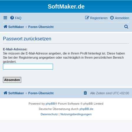
SoftMaker.de
FAQ
Registrieren
Anmelden
S
SoftMaker
Foren-Übersicht
u
Passwort zurücksetzen
c
h
E-Mail-Adresse:
Sie müssen die E-Mail-Adresse angeben, die in Ihrem Profil hinterlegt ist. Diese haben
e
Sie bei der Registrierung angegeben oder nachträglich in Ihrem persönlichen Bereich
geändert.
SoftMaker
Foren-Übersicht
Alle Zeiten sind
UTC+02:00
Powered by
phpBB
® Forum Software © phpBB Limited
Deutsche Übersetzung durch
phpBB.de
Datenschutz
|
Nutzungsbedingungen