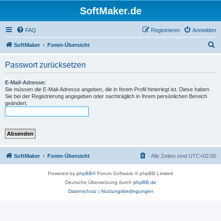
SoftMaker.de
FAQ
Registrieren
Anmelden
S
SoftMaker
Foren-Übersicht
u
Passwort zurücksetzen
c
h
E-Mail-Adresse:
Sie müssen die E-Mail-Adresse angeben, die in Ihrem Profil hinterlegt ist. Diese haben
e
Sie bei der Registrierung angegeben oder nachträglich in Ihrem persönlichen Bereich
geändert.
SoftMaker
Foren-Übersicht
Alle Zeiten sind
UTC+02:00
Powered by
phpBB
® Forum Software © phpBB Limited
Deutsche Übersetzung durch
phpBB.de
Datenschutz
|
Nutzungsbedingungen