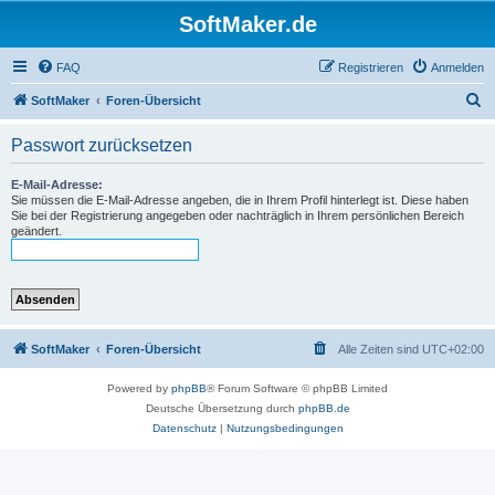
SoftMaker.de
FAQ
Registrieren
Anmelden
S
SoftMaker
Foren-Übersicht
u
Passwort zurücksetzen
c
h
E-Mail-Adresse:
Sie müssen die E-Mail-Adresse angeben, die in Ihrem Profil hinterlegt ist. Diese haben
e
Sie bei der Registrierung angegeben oder nachträglich in Ihrem persönlichen Bereich
geändert.
SoftMaker
Foren-Übersicht
Alle Zeiten sind
UTC+02:00
Powered by
phpBB
® Forum Software © phpBB Limited
Deutsche Übersetzung durch
phpBB.de
Datenschutz
|
Nutzungsbedingungen