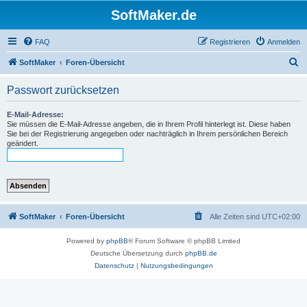
SoftMaker.de
FAQ
Registrieren
Anmelden
S
SoftMaker
Foren-Übersicht
u
Passwort zurücksetzen
c
h
E-Mail-Adresse:
Sie müssen die E-Mail-Adresse angeben, die in Ihrem Profil hinterlegt ist. Diese haben
e
Sie bei der Registrierung angegeben oder nachträglich in Ihrem persönlichen Bereich
geändert.
SoftMaker
Foren-Übersicht
Alle Zeiten sind
UTC+02:00
Powered by
phpBB
® Forum Software © phpBB Limited
Deutsche Übersetzung durch
phpBB.de
Datenschutz
|
Nutzungsbedingungen