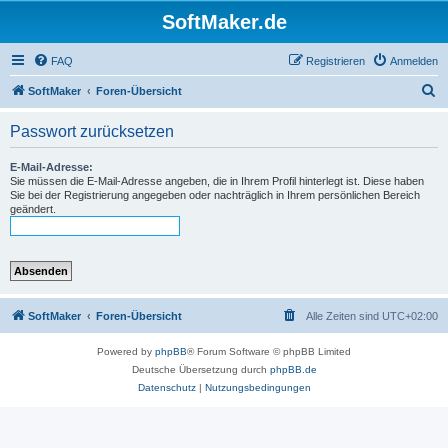
SoftMaker.de
FAQ
Registrieren
Anmelden
S
SoftMaker
Foren-Übersicht
u
Passwort zurücksetzen
c
h
E-Mail-Adresse:
Sie müssen die E-Mail-Adresse angeben, die in Ihrem Profil hinterlegt ist. Diese haben
e
Sie bei der Registrierung angegeben oder nachträglich in Ihrem persönlichen Bereich
geändert.
SoftMaker
Foren-Übersicht
Alle Zeiten sind
UTC+02:00
Powered by
phpBB
® Forum Software © phpBB Limited
Deutsche Übersetzung durch
phpBB.de
Datenschutz
|
Nutzungsbedingungen