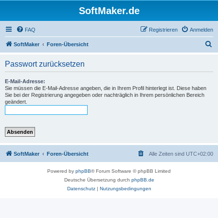
SoftMaker.de
FAQ
Registrieren
Anmelden
S
SoftMaker
Foren-Übersicht
u
Passwort zurücksetzen
c
h
E-Mail-Adresse:
Sie müssen die E-Mail-Adresse angeben, die in Ihrem Profil hinterlegt ist. Diese haben
e
Sie bei der Registrierung angegeben oder nachträglich in Ihrem persönlichen Bereich
geändert.
SoftMaker
Foren-Übersicht
Alle Zeiten sind
UTC+02:00
Powered by
phpBB
® Forum Software © phpBB Limited
Deutsche Übersetzung durch
phpBB.de
Datenschutz
|
Nutzungsbedingungen