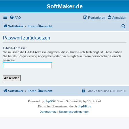
SoftMaker.de
FAQ
Registrieren
Anmelden
S
SoftMaker
Foren-Übersicht
u
Passwort zurücksetzen
c
h
E-Mail-Adresse:
Sie müssen die E-Mail-Adresse angeben, die in Ihrem Profil hinterlegt ist. Diese haben
e
Sie bei der Registrierung angegeben oder nachträglich in Ihrem persönlichen Bereich
geändert.
SoftMaker
Foren-Übersicht
Alle Zeiten sind
UTC+02:00
Powered by
phpBB
® Forum Software © phpBB Limited
Deutsche Übersetzung durch
phpBB.de
Datenschutz
|
Nutzungsbedingungen