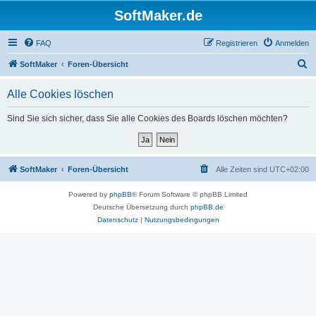
SoftMaker.de
FAQ
Registrieren
Anmelden
S
SoftMaker
Foren-Übersicht
u
Alle Cookies löschen
c
h
Sind Sie sich sicher, dass Sie alle Cookies des Boards löschen möchten?
e
SoftMaker
Foren-Übersicht
Alle Zeiten sind
UTC+02:00
Powered by
phpBB
® Forum Software © phpBB Limited
Deutsche Übersetzung durch
phpBB.de
Datenschutz
|
Nutzungsbedingungen