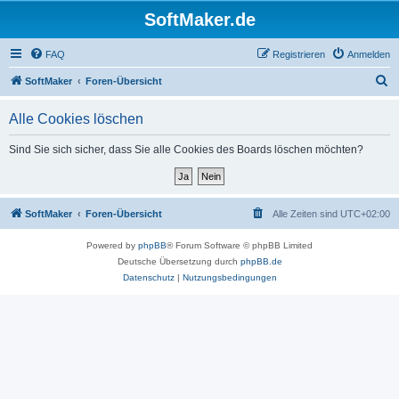
SoftMaker.de
FAQ
Registrieren
Anmelden
S
SoftMaker
Foren-Übersicht
u
Alle Cookies löschen
c
h
Sind Sie sich sicher, dass Sie alle Cookies des Boards löschen möchten?
e
SoftMaker
Foren-Übersicht
Alle Zeiten sind
UTC+02:00
Powered by
phpBB
® Forum Software © phpBB Limited
Deutsche Übersetzung durch
phpBB.de
Datenschutz
|
Nutzungsbedingungen