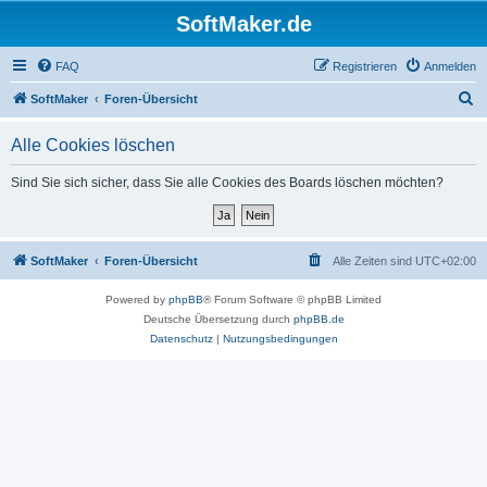
SoftMaker.de
FAQ
Registrieren
Anmelden
S
SoftMaker
Foren-Übersicht
u
Alle Cookies löschen
c
h
Sind Sie sich sicher, dass Sie alle Cookies des Boards löschen möchten?
e
SoftMaker
Foren-Übersicht
Alle Zeiten sind
UTC+02:00
Powered by
phpBB
® Forum Software © phpBB Limited
Deutsche Übersetzung durch
phpBB.de
Datenschutz
|
Nutzungsbedingungen