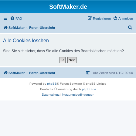
SoftMaker.de
FAQ
Registrieren
Anmelden
S
SoftMaker
Foren-Übersicht
u
Alle Cookies löschen
c
h
Sind Sie sich sicher, dass Sie alle Cookies des Boards löschen möchten?
e
SoftMaker
Foren-Übersicht
Alle Zeiten sind
UTC+02:00
Powered by
phpBB
® Forum Software © phpBB Limited
Deutsche Übersetzung durch
phpBB.de
Datenschutz
|
Nutzungsbedingungen