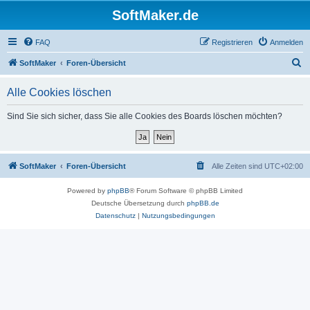
SoftMaker.de
FAQ
Registrieren
Anmelden
S
SoftMaker
Foren-Übersicht
u
Alle Cookies löschen
c
h
Sind Sie sich sicher, dass Sie alle Cookies des Boards löschen möchten?
e
SoftMaker
Foren-Übersicht
Alle Zeiten sind
UTC+02:00
Powered by
phpBB
® Forum Software © phpBB Limited
Deutsche Übersetzung durch
phpBB.de
Datenschutz
|
Nutzungsbedingungen