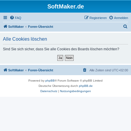
SoftMaker.de
FAQ
Registrieren
Anmelden
S
SoftMaker
Foren-Übersicht
u
Alle Cookies löschen
c
h
Sind Sie sich sicher, dass Sie alle Cookies des Boards löschen möchten?
e
SoftMaker
Foren-Übersicht
Alle Zeiten sind
UTC+02:00
Powered by
phpBB
® Forum Software © phpBB Limited
Deutsche Übersetzung durch
phpBB.de
Datenschutz
|
Nutzungsbedingungen