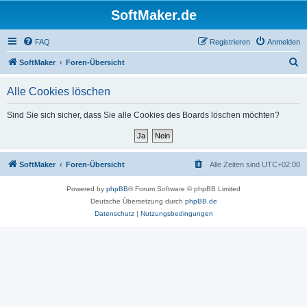
SoftMaker.de
FAQ
Registrieren
Anmelden
S
SoftMaker
Foren-Übersicht
u
Alle Cookies löschen
c
h
Sind Sie sich sicher, dass Sie alle Cookies des Boards löschen möchten?
e
SoftMaker
Foren-Übersicht
Alle Zeiten sind
UTC+02:00
Powered by
phpBB
® Forum Software © phpBB Limited
Deutsche Übersetzung durch
phpBB.de
Datenschutz
|
Nutzungsbedingungen