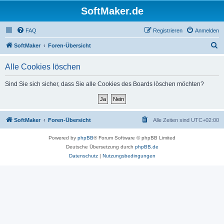
SoftMaker.de
FAQ
Registrieren
Anmelden
S
SoftMaker
Foren-Übersicht
u
Alle Cookies löschen
c
h
Sind Sie sich sicher, dass Sie alle Cookies des Boards löschen möchten?
e
SoftMaker
Foren-Übersicht
Alle Zeiten sind
UTC+02:00
Powered by
phpBB
® Forum Software © phpBB Limited
Deutsche Übersetzung durch
phpBB.de
Datenschutz
|
Nutzungsbedingungen