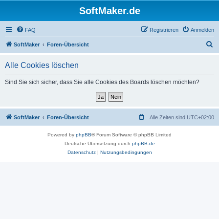
SoftMaker.de
FAQ
Registrieren
Anmelden
S
SoftMaker
Foren-Übersicht
u
Alle Cookies löschen
c
h
Sind Sie sich sicher, dass Sie alle Cookies des Boards löschen möchten?
e
SoftMaker
Foren-Übersicht
Alle Zeiten sind
UTC+02:00
Powered by
phpBB
® Forum Software © phpBB Limited
Deutsche Übersetzung durch
phpBB.de
Datenschutz
|
Nutzungsbedingungen