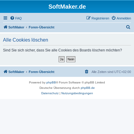
SoftMaker.de
FAQ
Registrieren
Anmelden
S
SoftMaker
Foren-Übersicht
u
Alle Cookies löschen
c
h
Sind Sie sich sicher, dass Sie alle Cookies des Boards löschen möchten?
e
SoftMaker
Foren-Übersicht
Alle Zeiten sind
UTC+02:00
Powered by
phpBB
® Forum Software © phpBB Limited
Deutsche Übersetzung durch
phpBB.de
Datenschutz
|
Nutzungsbedingungen