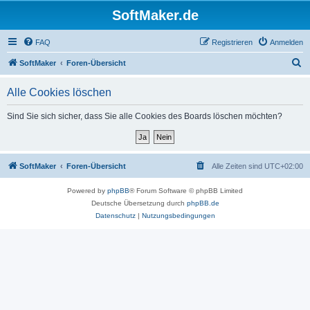
SoftMaker.de
FAQ
Registrieren
Anmelden
S
SoftMaker
Foren-Übersicht
u
Alle Cookies löschen
c
h
Sind Sie sich sicher, dass Sie alle Cookies des Boards löschen möchten?
e
SoftMaker
Foren-Übersicht
Alle Zeiten sind
UTC+02:00
Powered by
phpBB
® Forum Software © phpBB Limited
Deutsche Übersetzung durch
phpBB.de
Datenschutz
|
Nutzungsbedingungen