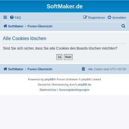
SoftMaker.de
FAQ
Registrieren
Anmelden
S
SoftMaker
Foren-Übersicht
u
Alle Cookies löschen
c
h
Sind Sie sich sicher, dass Sie alle Cookies des Boards löschen möchten?
e
SoftMaker
Foren-Übersicht
Alle Zeiten sind
UTC+02:00
Powered by
phpBB
® Forum Software © phpBB Limited
Deutsche Übersetzung durch
phpBB.de
Datenschutz
|
Nutzungsbedingungen