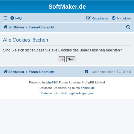
SoftMaker.de
FAQ
Registrieren
Anmelden
S
SoftMaker
Foren-Übersicht
u
Alle Cookies löschen
c
h
Sind Sie sich sicher, dass Sie alle Cookies des Boards löschen möchten?
e
SoftMaker
Foren-Übersicht
Alle Zeiten sind
UTC+02:00
Powered by
phpBB
® Forum Software © phpBB Limited
Deutsche Übersetzung durch
phpBB.de
Datenschutz
|
Nutzungsbedingungen