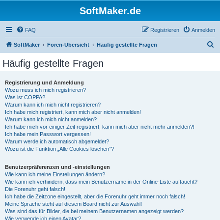
SoftMaker.de
FAQ
Registrieren
Anmelden
S
SoftMaker
Foren-Übersicht
Häufig gestellte Fragen
u
Häufig gestellte Fragen
c
h
Registrierung und Anmeldung
Wozu muss ich mich registrieren?
e
Was ist COPPA?
Warum kann ich mich nicht registrieren?
Ich habe mich registriert, kann mich aber nicht anmelden!
Warum kann ich mich nicht anmelden?
Ich habe mich vor einiger Zeit registriert, kann mich aber nicht mehr anmelden?!
Ich habe mein Passwort vergessen!
Warum werde ich automatisch abgemeldet?
Wozu ist die Funktion „Alle Cookies löschen“?
Benutzerpräferenzen und -einstellungen
Wie kann ich meine Einstellungen ändern?
Wie kann ich verhindern, dass mein Benutzername in der Online-Liste auftaucht?
Die Forenuhr geht falsch!
Ich habe die Zeitzone eingestellt, aber die Forenuhr geht immer noch falsch!
Meine Sprache steht auf diesem Board nicht zur Auswahl!
Was sind das für Bilder, die bei meinem Benutzernamen angezeigt werden?
Wie verwende ich einen Avatar?