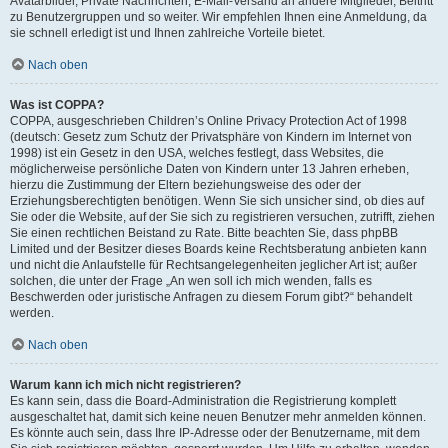
Avatarbilder, Private Nachrichten, E-Mail-Versand an andere Mitglieder, Beitritt
zu Benutzergruppen und so weiter. Wir empfehlen Ihnen eine Anmeldung, da
sie schnell erledigt ist und Ihnen zahlreiche Vorteile bietet.
Nach oben
Was ist COPPA?
COPPA, ausgeschrieben Children’s Online Privacy Protection Act of 1998
(deutsch: Gesetz zum Schutz der Privatsphäre von Kindern im Internet von
1998) ist ein Gesetz in den USA, welches festlegt, dass Websites, die
möglicherweise persönliche Daten von Kindern unter 13 Jahren erheben,
hierzu die Zustimmung der Eltern beziehungsweise des oder der
Erziehungsberechtigten benötigen. Wenn Sie sich unsicher sind, ob dies auf
Sie oder die Website, auf der Sie sich zu registrieren versuchen, zutrifft, ziehen
Sie einen rechtlichen Beistand zu Rate. Bitte beachten Sie, dass phpBB
Limited und der Besitzer dieses Boards keine Rechtsberatung anbieten kann
und nicht die Anlaufstelle für Rechtsangelegenheiten jeglicher Art ist; außer
solchen, die unter der Frage „An wen soll ich mich wenden, falls es
Beschwerden oder juristische Anfragen zu diesem Forum gibt?“ behandelt
werden.
Nach oben
Warum kann ich mich nicht registrieren?
Es kann sein, dass die Board-Administration die Registrierung komplett
ausgeschaltet hat, damit sich keine neuen Benutzer mehr anmelden können.
Es könnte auch sein, dass Ihre IP-Adresse oder der Benutzername, mit dem