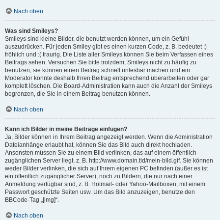
Nach oben
Was sind Smileys?
Smileys sind kleine Bilder, die benutzt werden können, um ein Gefühl
auszudrücken. Für jeden Smiley gibt es einen kurzen Code, z. B. bedeutet :)
fröhlich und :( traurig. Die Liste aller Smileys können Sie beim Verfassen eines
Beitrags sehen. Versuchen Sie bitte trotzdem, Smileys nicht zu häufig zu
benutzen, sie können einen Beitrag schnell unlesbar machen und ein
Moderator könnte deshalb Ihren Beitrag entsprechend überarbeiten oder gar
komplett löschen. Die Board-Administration kann auch die Anzahl der Smileys
begrenzen, die Sie in einem Beitrag benutzen können.
Nach oben
Kann ich Bilder in meine Beiträge einfügen?
Ja, Bilder können in Ihrem Beitrag angezeigt werden. Wenn die Administration
Dateianhänge erlaubt hat, können Sie das Bild auch direkt hochladen.
Ansonsten müssen Sie zu einem Bild verlinken, das auf einem öffentlich
zugänglichen Server liegt, z. B. http://www.domain.tld/mein-bild.gif. Sie können
weder Bilder verlinken, die sich auf Ihrem eigenen PC befinden (außer es ist
ein öffentlich zugänglicher Server), noch zu Bildern, die nur nach einer
Anmeldung verfügbar sind, z. B. Hotmail- oder Yahoo-Mailboxen, mit einem
Passwort geschützte Seiten usw. Um das Bild anzuzeigen, benutze den
BBCode-Tag „[img]“.
Nach oben