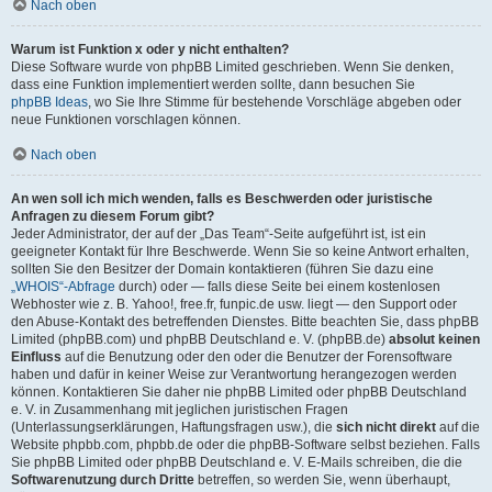
Nach oben
Warum ist Funktion x oder y nicht enthalten?
Diese Software wurde von phpBB Limited geschrieben. Wenn Sie denken,
dass eine Funktion implementiert werden sollte, dann besuchen Sie
phpBB Ideas
, wo Sie Ihre Stimme für bestehende Vorschläge abgeben oder
neue Funktionen vorschlagen können.
Nach oben
An wen soll ich mich wenden, falls es Beschwerden oder juristische
Anfragen zu diesem Forum gibt?
Jeder Administrator, der auf der „Das Team“-Seite aufgeführt ist, ist ein
geeigneter Kontakt für Ihre Beschwerde. Wenn Sie so keine Antwort erhalten,
sollten Sie den Besitzer der Domain kontaktieren (führen Sie dazu eine
„WHOIS“-Abfrage
durch) oder — falls diese Seite bei einem kostenlosen
Webhoster wie z. B. Yahoo!, free.fr, funpic.de usw. liegt — den Support oder
den Abuse-Kontakt des betreffenden Dienstes. Bitte beachten Sie, dass phpBB
Limited (phpBB.com) und phpBB Deutschland e. V. (phpBB.de)
absolut keinen
Einfluss
auf die Benutzung oder den oder die Benutzer der Forensoftware
haben und dafür in keiner Weise zur Verantwortung herangezogen werden
können. Kontaktieren Sie daher nie phpBB Limited oder phpBB Deutschland
e. V. in Zusammenhang mit jeglichen juristischen Fragen
(Unterlassungserklärungen, Haftungsfragen usw.), die
sich nicht direkt
auf die
Website phpbb.com, phpbb.de oder die phpBB-Software selbst beziehen. Falls
Sie phpBB Limited oder phpBB Deutschland e. V. E-Mails schreiben, die die
Softwarenutzung durch Dritte
betreffen, so werden Sie, wenn überhaupt,