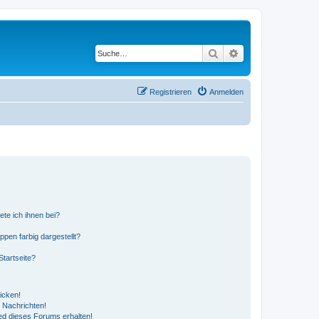
Suche
Erweiterte Suche
Registrieren
Anmelden
ete ich ihnen bei?
en farbig dargestellt?
tartseite?
icken!
 Nachrichten!
ed dieses Forums erhalten!