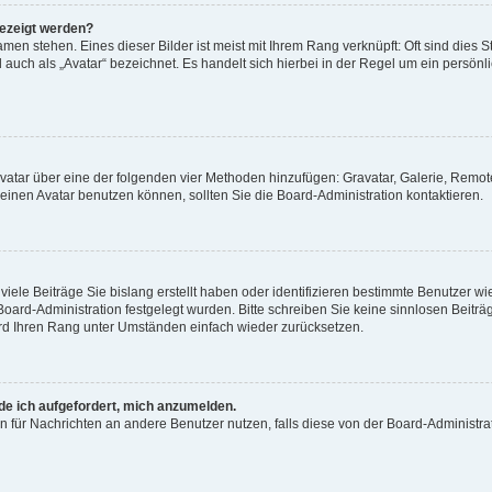
gezeigt werden?
men stehen. Eines dieser Bilder ist meist mit Ihrem Rang verknüpft: Oft sind dies S
auch als „Avatar“ bezeichnet. Es handelt sich hierbei in der Regel um ein persönl
 Avatar über eine der folgenden vier Methoden hinzufügen: Gravatar, Galerie, Rem
inen Avatar benutzen können, sollten Sie die Board-Administration kontaktieren.
iele Beiträge Sie bislang erstellt haben oder identifizieren bestimmte Benutzer
 Board-Administration festgelegt wurden. Bitte schreiben Sie keine sinnlosen Beit
wird Ihren Rang unter Umständen einfach wieder zurücksetzen.
rde ich aufgefordert, mich anzumelden.
ion für Nachrichten an andere Benutzer nutzen, falls diese von der Board-Administ