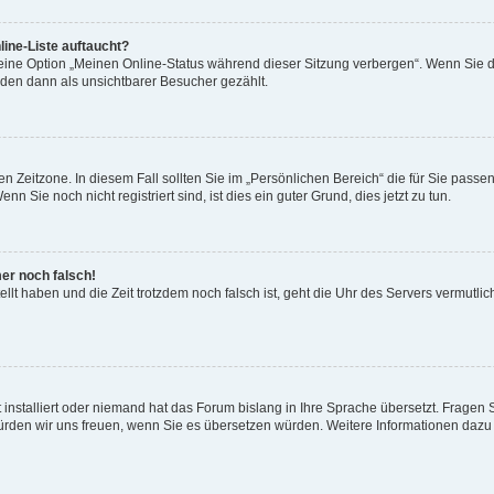
ine-Liste auftaucht?
 eine Option „Meinen Online-Status während dieser Sitzung verbergen“. Wenn Sie d
rden dann als unsichtbarer Besucher gezählt.
n Zeitzone. In diesem Fall sollten Sie im „Persönlichen Bereich“ die für Sie passend
 Sie noch nicht registriert sind, ist dies ein guter Grund, dies jetzt zu tun.
mer noch falsch!
ellt haben und die Zeit trotzdem noch falsch ist, geht die Uhr des Servers vermutlic
 installiert oder niemand hat das Forum bislang in Ihre Sprache übersetzt. Fragen 
t, würden wir uns freuen, wenn Sie es übersetzen würden. Weitere Informationen da