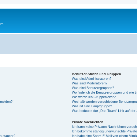
rum
Benutzer-Stufen und Gruppen
Was sind Administratoren?
Was sind Moderatoren?
Was sind Benutzergruppen?
Wo finde ich die Benutzergruppen und wie tr
Wie werde ich Gruppenleiter?
anmelden?!
Weshalb werden verschiedene Benutzergrupp
Was ist eine Hauptgruppe?
Was bedeutet der „Das Team“-Link auf der S
Private Nachrichten
Ich kann keine Privaten Nachrichten versch
Ich bekomme ständig unerwünschte Private
auftaucht?
Ich habe eine Spam-E-Mail von einem Mitgli