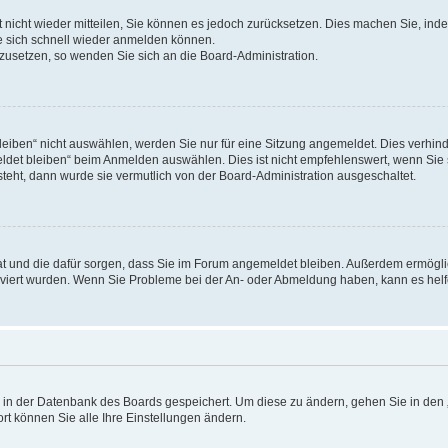
rt nicht wieder mitteilen, Sie können es jedoch zurücksetzen. Dies machen Sie, in
e sich schnell wieder anmelden können.
ckzusetzen, so wenden Sie sich an die Board-Administration.
ben“ nicht auswählen, werden Sie nur für eine Sitzung angemeldet. Dies verhinde
et bleiben“ beim Anmelden auswählen. Dies ist nicht empfehlenswert, wenn Sie s
steht, dann wurde sie vermutlich von der Board-Administration ausgeschaltet.
 hat und die dafür sorgen, dass Sie im Forum angemeldet bleiben. Außerdem ermögl
ktiviert wurden. Wenn Sie Probleme bei der An- oder Abmeldung haben, kann es hel
en in der Datenbank des Boards gespeichert. Um diese zu ändern, gehen Sie in den 
rt können Sie alle Ihre Einstellungen ändern.