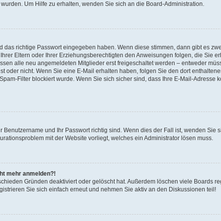
 wurden. Um Hilfe zu erhalten, wenden Sie sich an die Board-Administration.
nd das richtige Passwort eingegeben haben. Wenn diese stimmen, dann gibt es zw
Ihrer Eltern oder Ihrer Erziehungsberechtigten den Anweisungen folgen, die Sie erh
üssen alle neu angemeldeten Mitglieder erst freigeschaltet werden – entweder müsse
 ist oder nicht. Wenn Sie eine E-Mail erhalten haben, folgen Sie den dort enthalte
pam-Filter blockiert wurde. Wenn Sie sich sicher sind, dass Ihre E-Mail-Adresse 
hr Benutzername und Ihr Passwort richtig sind. Wenn dies der Fall ist, wenden Sie
gurationsproblem mit der Website vorliegt, welches ein Administrator lösen muss.
icht mehr anmelden?!
schieden Gründen deaktiviert oder gelöscht hat. Außerdem löschen viele Boards reg
strieren Sie sich einfach erneut und nehmen Sie aktiv an den Diskussionen teil!