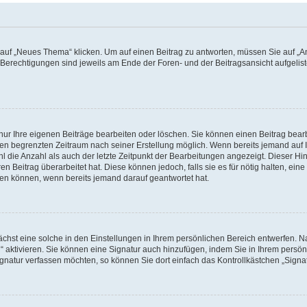
f „Neues Thema“ klicken. Um auf einen Beitrag zu antworten, müssen Sie auf „Ant
e Berechtigungen sind jeweils am Ende der Foren- und der Beitragsansicht aufgeliste
nur Ihre eigenen Beiträge bearbeiten oder löschen. Sie können einen Beitrag bear
nen begrenzten Zeitraum nach seiner Erstellung möglich. Wenn bereits jemand auf Ih
 die Anzahl als auch der letzte Zeitpunkt der Bearbeitungen angezeigt. Dieser Hi
 Beitrag überarbeitet hat. Diese können jedoch, falls sie es für nötig halten, eine 
hen können, wenn bereits jemand darauf geantwortet hat.
hst eine solche in den Einstellungen in Ihrem persönlichen Bereich entwerfen. Na
 aktivieren. Sie können eine Signatur auch hinzufügen, indem Sie in Ihrem persö
gnatur verfassen möchten, so können Sie dort einfach das Kontrollkästchen „Signa