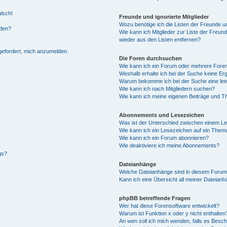
alsch!
Freunde und ignorierte Mitglieder
Wozu benötige ich die Listen der Freunde un
rden?
Wie kann ich Mitglieder zur Liste der Freund
wieder aus den Listen entfernen?
fgefordert, mich anzumelden.
Die Foren durchsuchen
Wie kann ich ein Forum oder mehrere For
Weshalb erhalte ich bei der Suche keine Er
Warum bekomme ich bei der Suche eine lee
Wie kann ich nach Mitgliedern suchen?
Wie kann ich meine eigenen Beiträge und T
Abonnements und Lesezeichen
Was ist der Unterschied zwischen einem L
Wie kann ich ein Lesezeichen auf ein Them
Wie kann ich ein Forum abonnieren?
Wie deaktiviere ich meine Abonnements?
gs?
Dateianhänge
Welche Dateianhänge sind in diesem Forum
Kann ich eine Übersicht all meiner Dateian
phpBB betreffende Fragen
Wer hat diese Forensoftware entwickelt?
Warum ist Funktion x oder y nicht enthalten
An wen soll ich mich wenden, falls es Besc