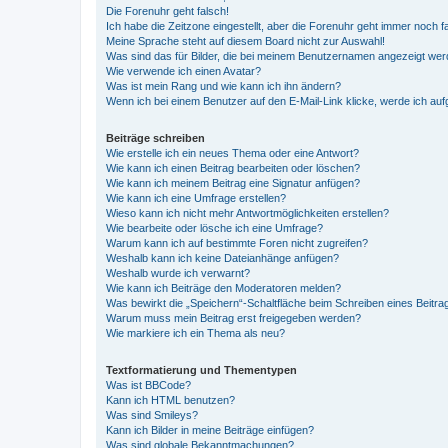
Die Forenuhr geht falsch!
Ich habe die Zeitzone eingestellt, aber die Forenuhr geht immer noch f
Meine Sprache steht auf diesem Board nicht zur Auswahl!
Was sind das für Bilder, die bei meinem Benutzernamen angezeigt we
Wie verwende ich einen Avatar?
Was ist mein Rang und wie kann ich ihn ändern?
Wenn ich bei einem Benutzer auf den E-Mail-Link klicke, werde ich au
Beiträge schreiben
Wie erstelle ich ein neues Thema oder eine Antwort?
Wie kann ich einen Beitrag bearbeiten oder löschen?
Wie kann ich meinem Beitrag eine Signatur anfügen?
Wie kann ich eine Umfrage erstellen?
Wieso kann ich nicht mehr Antwortmöglichkeiten erstellen?
Wie bearbeite oder lösche ich eine Umfrage?
Warum kann ich auf bestimmte Foren nicht zugreifen?
Weshalb kann ich keine Dateianhänge anfügen?
Weshalb wurde ich verwarnt?
Wie kann ich Beiträge den Moderatoren melden?
Was bewirkt die „Speichern“-Schaltfläche beim Schreiben eines Beitra
Warum muss mein Beitrag erst freigegeben werden?
Wie markiere ich ein Thema als neu?
Textformatierung und Thementypen
Was ist BBCode?
Kann ich HTML benutzen?
Was sind Smileys?
Kann ich Bilder in meine Beiträge einfügen?
Was sind globale Bekanntmachungen?