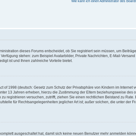
Wie kann ich einen Administrator des Board
nistration dieses Forums entscheidet, ob Sie registriert sein müssen, um Beiträge z
ur Verfügung stehen: zum Beispiel Avatarbilder, Private Nachrichten, E-Mail-Versand
igt ist und Ihnen zahlreiche Vorteile bietet.
t of 1998 (deutsch: Gesetz zum Schutz der Privatsphäre von Kindern im Internet vo
unter 13 Jahren erheben, hierzu die Zustimmung der Eltern beziehungsweise des o
h zu registrieren versuchen, zutrifft, ziehen Sie einen rechtlichen Beistand zu Rat
stelle für Rechtsangelegenheiten jeglicher Art ist; außer solchen, die unter der 
.
 komplett ausgeschaltet hat, damit sich keine neuen Benutzer mehr anmelden könne