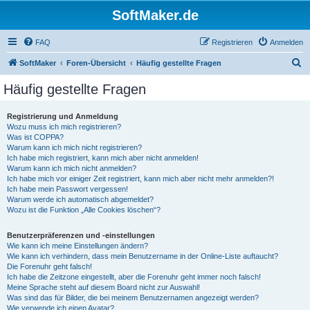
SoftMaker.de
FAQ
Registrieren
Anmelden
S
SoftMaker
Foren-Übersicht
Häufig gestellte Fragen
u
Häufig gestellte Fragen
c
h
Registrierung und Anmeldung
Wozu muss ich mich registrieren?
e
Was ist COPPA?
Warum kann ich mich nicht registrieren?
Ich habe mich registriert, kann mich aber nicht anmelden!
Warum kann ich mich nicht anmelden?
Ich habe mich vor einiger Zeit registriert, kann mich aber nicht mehr anmelden?!
Ich habe mein Passwort vergessen!
Warum werde ich automatisch abgemeldet?
Wozu ist die Funktion „Alle Cookies löschen“?
Benutzerpräferenzen und -einstellungen
Wie kann ich meine Einstellungen ändern?
Wie kann ich verhindern, dass mein Benutzername in der Online-Liste auftaucht?
Die Forenuhr geht falsch!
Ich habe die Zeitzone eingestellt, aber die Forenuhr geht immer noch falsch!
Meine Sprache steht auf diesem Board nicht zur Auswahl!
Was sind das für Bilder, die bei meinem Benutzernamen angezeigt werden?
Wie verwende ich einen Avatar?