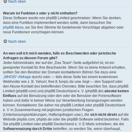
Nach oben
Warum ist Funktion x oder y nicht enthalten?
Diese Software wurde von phpBB Limited geschrieben. Wenn Sie denken,
dass eine Funktion implementiert werden sollte, dann besuchen Sie
phpBB Ideas
, wo Sie Ihre Stimme für bestehende Vorschläge abgeben oder
neue Funktionen vorschlagen können.
Nach oben
An wen soll ich mich wenden, falls es Beschwerden oder juristische
Anfragen zu diesem Forum gibt?
Jeder Administrator, der auf der „Das Team“-Seite aufgeführt ist, ist ein
geeigneter Kontakt für Ihre Beschwerde. Wenn Sie so keine Antwort erhalten,
sollten Sie den Besitzer der Domain kontaktieren (führen Sie dazu eine
„WHOIS“-Abfrage
durch) oder — falls diese Seite bei einem kostenlosen
Webhoster wie z. B. Yahoo!, free.fr, funpic.de usw. liegt — den Support oder
den Abuse-Kontakt des betreffenden Dienstes. Bitte beachten Sie, dass phpBB
Limited (phpBB.com) und phpBB Deutschland e. V. (phpBB.de)
absolut keinen
Einfluss
auf die Benutzung oder den oder die Benutzer der Forensoftware
haben und dafür in keiner Weise zur Verantwortung herangezogen werden
können. Kontaktieren Sie daher nie phpBB Limited oder phpBB Deutschland
e. V. in Zusammenhang mit jeglichen juristischen Fragen
(Unterlassungserklärungen, Haftungsfragen usw.), die
sich nicht direkt
auf die
Website phpbb.com, phpbb.de oder die phpBB-Software selbst beziehen. Falls
Sie phpBB Limited oder phpBB Deutschland e. V. E-Mails schreiben, die die
Softwarenutzung durch Dritte
betreffen, so werden Sie, wenn überhaupt,