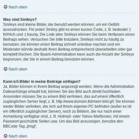
Nach oben
Was sind Smileys?
Smileys sind kleine Bilder, die benutzt werden können, um ein Gefühl
auszudrücken. Für jeden Smiley gibt es einen kurzen Code, z. B. bedeutet :)
fröhlich und :( traurig. Die Liste aller Smileys können Sie beim Verfassen eines
Beitrags sehen. Versuchen Sie bitte trotzdem, Smileys nicht zu häufig zu
benutzen, sie können einen Beitrag schnell unlesbar machen und ein
Moderator könnte deshalb Ihren Beitrag entsprechend überarbeiten oder gar
komplett löschen. Die Board-Administration kann auch die Anzahl der Smileys
begrenzen, die Sie in einem Beitrag benutzen können.
Nach oben
Kann ich Bilder in meine Beiträge einfügen?
Ja, Bilder können in Ihrem Beitrag angezeigt werden. Wenn die Administration
Dateianhänge erlaubt hat, können Sie das Bild auch direkt hochladen.
Ansonsten müssen Sie zu einem Bild verlinken, das auf einem öffentlich
zugänglichen Server liegt, z. B. http://www.domain.tld/mein-bild.gif. Sie können
weder Bilder verlinken, die sich auf Ihrem eigenen PC befinden (außer es ist
ein öffentlich zugänglicher Server), noch zu Bildern, die nur nach einer
Anmeldung verfügbar sind, z. B. Hotmail- oder Yahoo-Mailboxen, mit einem
Passwort geschützte Seiten usw. Um das Bild anzuzeigen, benutze den
BBCode-Tag „[img]“.
Nach oben