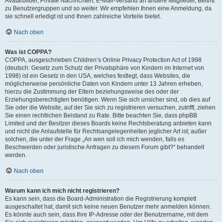
Avatarbilder, Private Nachrichten, E-Mail-Versand an andere Mitglieder, Beitritt
zu Benutzergruppen und so weiter. Wir empfehlen Ihnen eine Anmeldung, da
sie schnell erledigt ist und Ihnen zahlreiche Vorteile bietet.
Nach oben
Was ist COPPA?
COPPA, ausgeschrieben Children’s Online Privacy Protection Act of 1998
(deutsch: Gesetz zum Schutz der Privatsphäre von Kindern im Internet von
1998) ist ein Gesetz in den USA, welches festlegt, dass Websites, die
möglicherweise persönliche Daten von Kindern unter 13 Jahren erheben,
hierzu die Zustimmung der Eltern beziehungsweise des oder der
Erziehungsberechtigten benötigen. Wenn Sie sich unsicher sind, ob dies auf
Sie oder die Website, auf der Sie sich zu registrieren versuchen, zutrifft, ziehen
Sie einen rechtlichen Beistand zu Rate. Bitte beachten Sie, dass phpBB
Limited und der Besitzer dieses Boards keine Rechtsberatung anbieten kann
und nicht die Anlaufstelle für Rechtsangelegenheiten jeglicher Art ist; außer
solchen, die unter der Frage „An wen soll ich mich wenden, falls es
Beschwerden oder juristische Anfragen zu diesem Forum gibt?“ behandelt
werden.
Nach oben
Warum kann ich mich nicht registrieren?
Es kann sein, dass die Board-Administration die Registrierung komplett
ausgeschaltet hat, damit sich keine neuen Benutzer mehr anmelden können.
Es könnte auch sein, dass Ihre IP-Adresse oder der Benutzername, mit dem