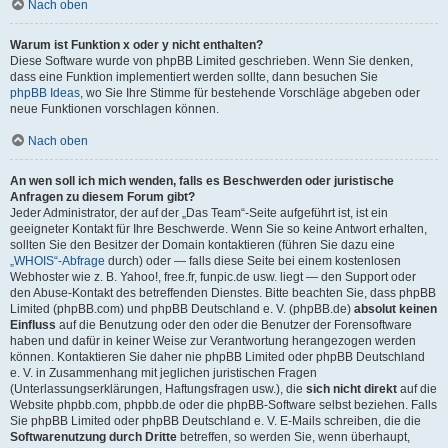
Nach oben
Warum ist Funktion x oder y nicht enthalten?
Diese Software wurde von phpBB Limited geschrieben. Wenn Sie denken,
dass eine Funktion implementiert werden sollte, dann besuchen Sie
phpBB Ideas
, wo Sie Ihre Stimme für bestehende Vorschläge abgeben oder
neue Funktionen vorschlagen können.
Nach oben
An wen soll ich mich wenden, falls es Beschwerden oder juristische
Anfragen zu diesem Forum gibt?
Jeder Administrator, der auf der „Das Team“-Seite aufgeführt ist, ist ein
geeigneter Kontakt für Ihre Beschwerde. Wenn Sie so keine Antwort erhalten,
sollten Sie den Besitzer der Domain kontaktieren (führen Sie dazu eine
„WHOIS“-Abfrage
durch) oder — falls diese Seite bei einem kostenlosen
Webhoster wie z. B. Yahoo!, free.fr, funpic.de usw. liegt — den Support oder
den Abuse-Kontakt des betreffenden Dienstes. Bitte beachten Sie, dass phpBB
Limited (phpBB.com) und phpBB Deutschland e. V. (phpBB.de)
absolut keinen
Einfluss
auf die Benutzung oder den oder die Benutzer der Forensoftware
haben und dafür in keiner Weise zur Verantwortung herangezogen werden
können. Kontaktieren Sie daher nie phpBB Limited oder phpBB Deutschland
e. V. in Zusammenhang mit jeglichen juristischen Fragen
(Unterlassungserklärungen, Haftungsfragen usw.), die
sich nicht direkt
auf die
Website phpbb.com, phpbb.de oder die phpBB-Software selbst beziehen. Falls
Sie phpBB Limited oder phpBB Deutschland e. V. E-Mails schreiben, die die
Softwarenutzung durch Dritte
betreffen, so werden Sie, wenn überhaupt,