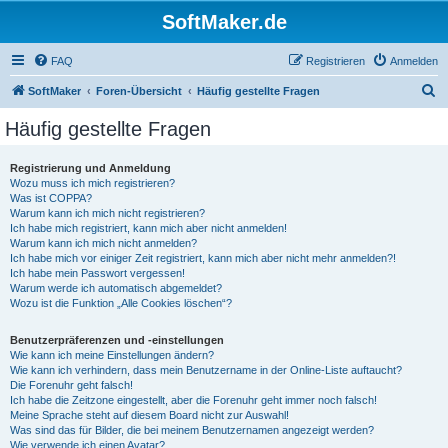
SoftMaker.de
FAQ
Registrieren
Anmelden
S
SoftMaker
Foren-Übersicht
Häufig gestellte Fragen
u
Häufig gestellte Fragen
c
h
Registrierung und Anmeldung
Wozu muss ich mich registrieren?
e
Was ist COPPA?
Warum kann ich mich nicht registrieren?
Ich habe mich registriert, kann mich aber nicht anmelden!
Warum kann ich mich nicht anmelden?
Ich habe mich vor einiger Zeit registriert, kann mich aber nicht mehr anmelden?!
Ich habe mein Passwort vergessen!
Warum werde ich automatisch abgemeldet?
Wozu ist die Funktion „Alle Cookies löschen“?
Benutzerpräferenzen und -einstellungen
Wie kann ich meine Einstellungen ändern?
Wie kann ich verhindern, dass mein Benutzername in der Online-Liste auftaucht?
Die Forenuhr geht falsch!
Ich habe die Zeitzone eingestellt, aber die Forenuhr geht immer noch falsch!
Meine Sprache steht auf diesem Board nicht zur Auswahl!
Was sind das für Bilder, die bei meinem Benutzernamen angezeigt werden?
Wie verwende ich einen Avatar?