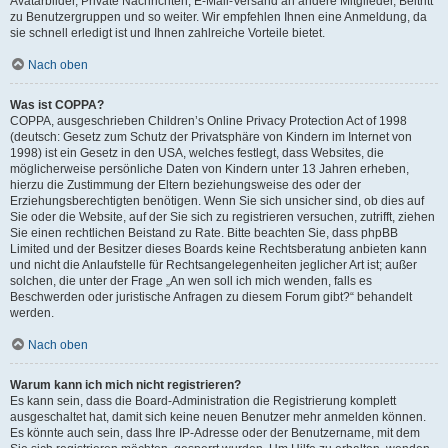
Avatarbilder, Private Nachrichten, E-Mail-Versand an andere Mitglieder, Beitritt
zu Benutzergruppen und so weiter. Wir empfehlen Ihnen eine Anmeldung, da
sie schnell erledigt ist und Ihnen zahlreiche Vorteile bietet.
Nach oben
Was ist COPPA?
COPPA, ausgeschrieben Children’s Online Privacy Protection Act of 1998
(deutsch: Gesetz zum Schutz der Privatsphäre von Kindern im Internet von
1998) ist ein Gesetz in den USA, welches festlegt, dass Websites, die
möglicherweise persönliche Daten von Kindern unter 13 Jahren erheben,
hierzu die Zustimmung der Eltern beziehungsweise des oder der
Erziehungsberechtigten benötigen. Wenn Sie sich unsicher sind, ob dies auf
Sie oder die Website, auf der Sie sich zu registrieren versuchen, zutrifft, ziehen
Sie einen rechtlichen Beistand zu Rate. Bitte beachten Sie, dass phpBB
Limited und der Besitzer dieses Boards keine Rechtsberatung anbieten kann
und nicht die Anlaufstelle für Rechtsangelegenheiten jeglicher Art ist; außer
solchen, die unter der Frage „An wen soll ich mich wenden, falls es
Beschwerden oder juristische Anfragen zu diesem Forum gibt?“ behandelt
werden.
Nach oben
Warum kann ich mich nicht registrieren?
Es kann sein, dass die Board-Administration die Registrierung komplett
ausgeschaltet hat, damit sich keine neuen Benutzer mehr anmelden können.
Es könnte auch sein, dass Ihre IP-Adresse oder der Benutzername, mit dem