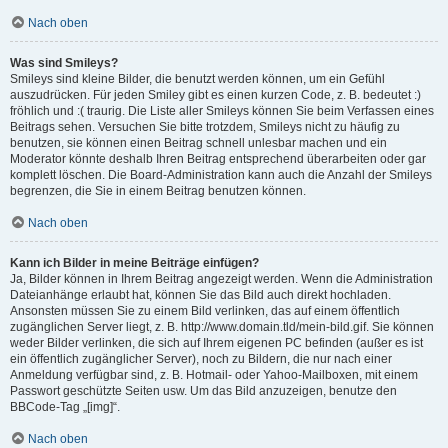
Nach oben
Was sind Smileys?
Smileys sind kleine Bilder, die benutzt werden können, um ein Gefühl
auszudrücken. Für jeden Smiley gibt es einen kurzen Code, z. B. bedeutet :)
fröhlich und :( traurig. Die Liste aller Smileys können Sie beim Verfassen eines
Beitrags sehen. Versuchen Sie bitte trotzdem, Smileys nicht zu häufig zu
benutzen, sie können einen Beitrag schnell unlesbar machen und ein
Moderator könnte deshalb Ihren Beitrag entsprechend überarbeiten oder gar
komplett löschen. Die Board-Administration kann auch die Anzahl der Smileys
begrenzen, die Sie in einem Beitrag benutzen können.
Nach oben
Kann ich Bilder in meine Beiträge einfügen?
Ja, Bilder können in Ihrem Beitrag angezeigt werden. Wenn die Administration
Dateianhänge erlaubt hat, können Sie das Bild auch direkt hochladen.
Ansonsten müssen Sie zu einem Bild verlinken, das auf einem öffentlich
zugänglichen Server liegt, z. B. http://www.domain.tld/mein-bild.gif. Sie können
weder Bilder verlinken, die sich auf Ihrem eigenen PC befinden (außer es ist
ein öffentlich zugänglicher Server), noch zu Bildern, die nur nach einer
Anmeldung verfügbar sind, z. B. Hotmail- oder Yahoo-Mailboxen, mit einem
Passwort geschützte Seiten usw. Um das Bild anzuzeigen, benutze den
BBCode-Tag „[img]“.
Nach oben