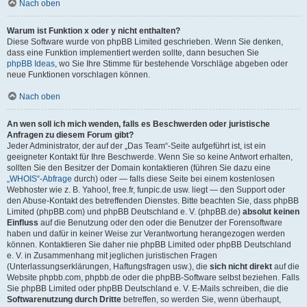
Nach oben
Warum ist Funktion x oder y nicht enthalten?
Diese Software wurde von phpBB Limited geschrieben. Wenn Sie denken,
dass eine Funktion implementiert werden sollte, dann besuchen Sie
phpBB Ideas
, wo Sie Ihre Stimme für bestehende Vorschläge abgeben oder
neue Funktionen vorschlagen können.
Nach oben
An wen soll ich mich wenden, falls es Beschwerden oder juristische
Anfragen zu diesem Forum gibt?
Jeder Administrator, der auf der „Das Team“-Seite aufgeführt ist, ist ein
geeigneter Kontakt für Ihre Beschwerde. Wenn Sie so keine Antwort erhalten,
sollten Sie den Besitzer der Domain kontaktieren (führen Sie dazu eine
„WHOIS“-Abfrage
durch) oder — falls diese Seite bei einem kostenlosen
Webhoster wie z. B. Yahoo!, free.fr, funpic.de usw. liegt — den Support oder
den Abuse-Kontakt des betreffenden Dienstes. Bitte beachten Sie, dass phpBB
Limited (phpBB.com) und phpBB Deutschland e. V. (phpBB.de)
absolut keinen
Einfluss
auf die Benutzung oder den oder die Benutzer der Forensoftware
haben und dafür in keiner Weise zur Verantwortung herangezogen werden
können. Kontaktieren Sie daher nie phpBB Limited oder phpBB Deutschland
e. V. in Zusammenhang mit jeglichen juristischen Fragen
(Unterlassungserklärungen, Haftungsfragen usw.), die
sich nicht direkt
auf die
Website phpbb.com, phpbb.de oder die phpBB-Software selbst beziehen. Falls
Sie phpBB Limited oder phpBB Deutschland e. V. E-Mails schreiben, die die
Softwarenutzung durch Dritte
betreffen, so werden Sie, wenn überhaupt,