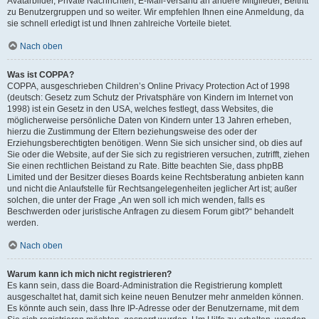
Avatarbilder, Private Nachrichten, E-Mail-Versand an andere Mitglieder, Beitritt
zu Benutzergruppen und so weiter. Wir empfehlen Ihnen eine Anmeldung, da
sie schnell erledigt ist und Ihnen zahlreiche Vorteile bietet.
Nach oben
Was ist COPPA?
COPPA, ausgeschrieben Children’s Online Privacy Protection Act of 1998
(deutsch: Gesetz zum Schutz der Privatsphäre von Kindern im Internet von
1998) ist ein Gesetz in den USA, welches festlegt, dass Websites, die
möglicherweise persönliche Daten von Kindern unter 13 Jahren erheben,
hierzu die Zustimmung der Eltern beziehungsweise des oder der
Erziehungsberechtigten benötigen. Wenn Sie sich unsicher sind, ob dies auf
Sie oder die Website, auf der Sie sich zu registrieren versuchen, zutrifft, ziehen
Sie einen rechtlichen Beistand zu Rate. Bitte beachten Sie, dass phpBB
Limited und der Besitzer dieses Boards keine Rechtsberatung anbieten kann
und nicht die Anlaufstelle für Rechtsangelegenheiten jeglicher Art ist; außer
solchen, die unter der Frage „An wen soll ich mich wenden, falls es
Beschwerden oder juristische Anfragen zu diesem Forum gibt?“ behandelt
werden.
Nach oben
Warum kann ich mich nicht registrieren?
Es kann sein, dass die Board-Administration die Registrierung komplett
ausgeschaltet hat, damit sich keine neuen Benutzer mehr anmelden können.
Es könnte auch sein, dass Ihre IP-Adresse oder der Benutzername, mit dem