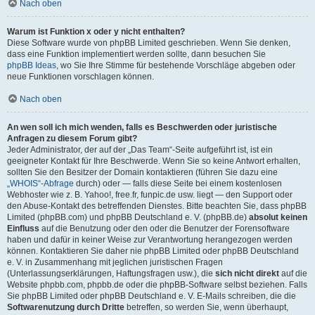
Nach oben
Warum ist Funktion x oder y nicht enthalten?
Diese Software wurde von phpBB Limited geschrieben. Wenn Sie denken,
dass eine Funktion implementiert werden sollte, dann besuchen Sie
phpBB Ideas
, wo Sie Ihre Stimme für bestehende Vorschläge abgeben oder
neue Funktionen vorschlagen können.
Nach oben
An wen soll ich mich wenden, falls es Beschwerden oder juristische
Anfragen zu diesem Forum gibt?
Jeder Administrator, der auf der „Das Team“-Seite aufgeführt ist, ist ein
geeigneter Kontakt für Ihre Beschwerde. Wenn Sie so keine Antwort erhalten,
sollten Sie den Besitzer der Domain kontaktieren (führen Sie dazu eine
„WHOIS“-Abfrage
durch) oder — falls diese Seite bei einem kostenlosen
Webhoster wie z. B. Yahoo!, free.fr, funpic.de usw. liegt — den Support oder
den Abuse-Kontakt des betreffenden Dienstes. Bitte beachten Sie, dass phpBB
Limited (phpBB.com) und phpBB Deutschland e. V. (phpBB.de)
absolut keinen
Einfluss
auf die Benutzung oder den oder die Benutzer der Forensoftware
haben und dafür in keiner Weise zur Verantwortung herangezogen werden
können. Kontaktieren Sie daher nie phpBB Limited oder phpBB Deutschland
e. V. in Zusammenhang mit jeglichen juristischen Fragen
(Unterlassungserklärungen, Haftungsfragen usw.), die
sich nicht direkt
auf die
Website phpbb.com, phpbb.de oder die phpBB-Software selbst beziehen. Falls
Sie phpBB Limited oder phpBB Deutschland e. V. E-Mails schreiben, die die
Softwarenutzung durch Dritte
betreffen, so werden Sie, wenn überhaupt,