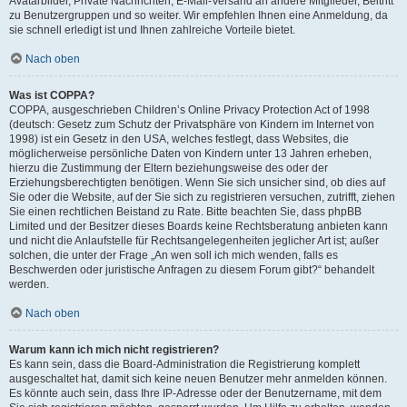
Avatarbilder, Private Nachrichten, E-Mail-Versand an andere Mitglieder, Beitritt
zu Benutzergruppen und so weiter. Wir empfehlen Ihnen eine Anmeldung, da
sie schnell erledigt ist und Ihnen zahlreiche Vorteile bietet.
Nach oben
Was ist COPPA?
COPPA, ausgeschrieben Children’s Online Privacy Protection Act of 1998
(deutsch: Gesetz zum Schutz der Privatsphäre von Kindern im Internet von
1998) ist ein Gesetz in den USA, welches festlegt, dass Websites, die
möglicherweise persönliche Daten von Kindern unter 13 Jahren erheben,
hierzu die Zustimmung der Eltern beziehungsweise des oder der
Erziehungsberechtigten benötigen. Wenn Sie sich unsicher sind, ob dies auf
Sie oder die Website, auf der Sie sich zu registrieren versuchen, zutrifft, ziehen
Sie einen rechtlichen Beistand zu Rate. Bitte beachten Sie, dass phpBB
Limited und der Besitzer dieses Boards keine Rechtsberatung anbieten kann
und nicht die Anlaufstelle für Rechtsangelegenheiten jeglicher Art ist; außer
solchen, die unter der Frage „An wen soll ich mich wenden, falls es
Beschwerden oder juristische Anfragen zu diesem Forum gibt?“ behandelt
werden.
Nach oben
Warum kann ich mich nicht registrieren?
Es kann sein, dass die Board-Administration die Registrierung komplett
ausgeschaltet hat, damit sich keine neuen Benutzer mehr anmelden können.
Es könnte auch sein, dass Ihre IP-Adresse oder der Benutzername, mit dem