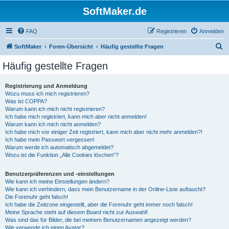
SoftMaker.de
FAQ
Registrieren
Anmelden
S
SoftMaker
Foren-Übersicht
Häufig gestellte Fragen
u
Häufig gestellte Fragen
c
h
Registrierung und Anmeldung
Wozu muss ich mich registrieren?
e
Was ist COPPA?
Warum kann ich mich nicht registrieren?
Ich habe mich registriert, kann mich aber nicht anmelden!
Warum kann ich mich nicht anmelden?
Ich habe mich vor einiger Zeit registriert, kann mich aber nicht mehr anmelden?!
Ich habe mein Passwort vergessen!
Warum werde ich automatisch abgemeldet?
Wozu ist die Funktion „Alle Cookies löschen“?
Benutzerpräferenzen und -einstellungen
Wie kann ich meine Einstellungen ändern?
Wie kann ich verhindern, dass mein Benutzername in der Online-Liste auftaucht?
Die Forenuhr geht falsch!
Ich habe die Zeitzone eingestellt, aber die Forenuhr geht immer noch falsch!
Meine Sprache steht auf diesem Board nicht zur Auswahl!
Was sind das für Bilder, die bei meinem Benutzernamen angezeigt werden?
Wie verwende ich einen Avatar?