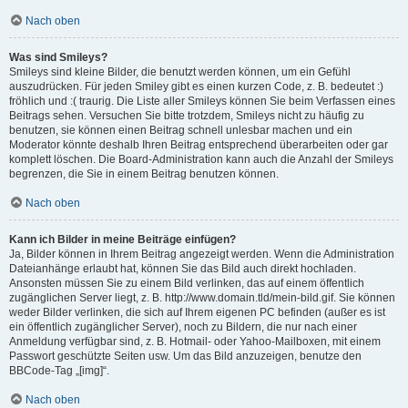
Nach oben
Was sind Smileys?
Smileys sind kleine Bilder, die benutzt werden können, um ein Gefühl
auszudrücken. Für jeden Smiley gibt es einen kurzen Code, z. B. bedeutet :)
fröhlich und :( traurig. Die Liste aller Smileys können Sie beim Verfassen eines
Beitrags sehen. Versuchen Sie bitte trotzdem, Smileys nicht zu häufig zu
benutzen, sie können einen Beitrag schnell unlesbar machen und ein
Moderator könnte deshalb Ihren Beitrag entsprechend überarbeiten oder gar
komplett löschen. Die Board-Administration kann auch die Anzahl der Smileys
begrenzen, die Sie in einem Beitrag benutzen können.
Nach oben
Kann ich Bilder in meine Beiträge einfügen?
Ja, Bilder können in Ihrem Beitrag angezeigt werden. Wenn die Administration
Dateianhänge erlaubt hat, können Sie das Bild auch direkt hochladen.
Ansonsten müssen Sie zu einem Bild verlinken, das auf einem öffentlich
zugänglichen Server liegt, z. B. http://www.domain.tld/mein-bild.gif. Sie können
weder Bilder verlinken, die sich auf Ihrem eigenen PC befinden (außer es ist
ein öffentlich zugänglicher Server), noch zu Bildern, die nur nach einer
Anmeldung verfügbar sind, z. B. Hotmail- oder Yahoo-Mailboxen, mit einem
Passwort geschützte Seiten usw. Um das Bild anzuzeigen, benutze den
BBCode-Tag „[img]“.
Nach oben