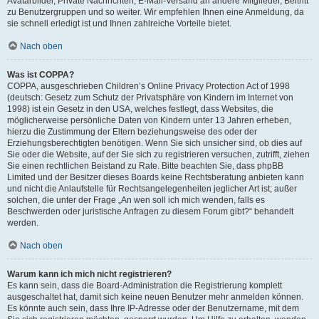
Avatarbilder, Private Nachrichten, E-Mail-Versand an andere Mitglieder, Beitritt
zu Benutzergruppen und so weiter. Wir empfehlen Ihnen eine Anmeldung, da
sie schnell erledigt ist und Ihnen zahlreiche Vorteile bietet.
Nach oben
Was ist COPPA?
COPPA, ausgeschrieben Children’s Online Privacy Protection Act of 1998
(deutsch: Gesetz zum Schutz der Privatsphäre von Kindern im Internet von
1998) ist ein Gesetz in den USA, welches festlegt, dass Websites, die
möglicherweise persönliche Daten von Kindern unter 13 Jahren erheben,
hierzu die Zustimmung der Eltern beziehungsweise des oder der
Erziehungsberechtigten benötigen. Wenn Sie sich unsicher sind, ob dies auf
Sie oder die Website, auf der Sie sich zu registrieren versuchen, zutrifft, ziehen
Sie einen rechtlichen Beistand zu Rate. Bitte beachten Sie, dass phpBB
Limited und der Besitzer dieses Boards keine Rechtsberatung anbieten kann
und nicht die Anlaufstelle für Rechtsangelegenheiten jeglicher Art ist; außer
solchen, die unter der Frage „An wen soll ich mich wenden, falls es
Beschwerden oder juristische Anfragen zu diesem Forum gibt?“ behandelt
werden.
Nach oben
Warum kann ich mich nicht registrieren?
Es kann sein, dass die Board-Administration die Registrierung komplett
ausgeschaltet hat, damit sich keine neuen Benutzer mehr anmelden können.
Es könnte auch sein, dass Ihre IP-Adresse oder der Benutzername, mit dem