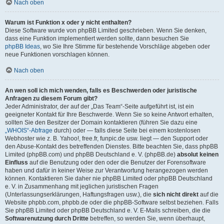
Nach oben
Warum ist Funktion x oder y nicht enthalten?
Diese Software wurde von phpBB Limited geschrieben. Wenn Sie denken,
dass eine Funktion implementiert werden sollte, dann besuchen Sie
phpBB Ideas
, wo Sie Ihre Stimme für bestehende Vorschläge abgeben oder
neue Funktionen vorschlagen können.
Nach oben
An wen soll ich mich wenden, falls es Beschwerden oder juristische
Anfragen zu diesem Forum gibt?
Jeder Administrator, der auf der „Das Team“-Seite aufgeführt ist, ist ein
geeigneter Kontakt für Ihre Beschwerde. Wenn Sie so keine Antwort erhalten,
sollten Sie den Besitzer der Domain kontaktieren (führen Sie dazu eine
„WHOIS“-Abfrage
durch) oder — falls diese Seite bei einem kostenlosen
Webhoster wie z. B. Yahoo!, free.fr, funpic.de usw. liegt — den Support oder
den Abuse-Kontakt des betreffenden Dienstes. Bitte beachten Sie, dass phpBB
Limited (phpBB.com) und phpBB Deutschland e. V. (phpBB.de)
absolut keinen
Einfluss
auf die Benutzung oder den oder die Benutzer der Forensoftware
haben und dafür in keiner Weise zur Verantwortung herangezogen werden
können. Kontaktieren Sie daher nie phpBB Limited oder phpBB Deutschland
e. V. in Zusammenhang mit jeglichen juristischen Fragen
(Unterlassungserklärungen, Haftungsfragen usw.), die
sich nicht direkt
auf die
Website phpbb.com, phpbb.de oder die phpBB-Software selbst beziehen. Falls
Sie phpBB Limited oder phpBB Deutschland e. V. E-Mails schreiben, die die
Softwarenutzung durch Dritte
betreffen, so werden Sie, wenn überhaupt,