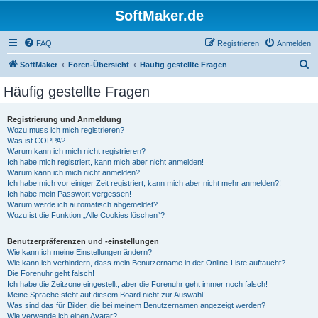
SoftMaker.de
FAQ
Registrieren
Anmelden
S
SoftMaker
Foren-Übersicht
Häufig gestellte Fragen
u
Häufig gestellte Fragen
c
h
Registrierung und Anmeldung
Wozu muss ich mich registrieren?
e
Was ist COPPA?
Warum kann ich mich nicht registrieren?
Ich habe mich registriert, kann mich aber nicht anmelden!
Warum kann ich mich nicht anmelden?
Ich habe mich vor einiger Zeit registriert, kann mich aber nicht mehr anmelden?!
Ich habe mein Passwort vergessen!
Warum werde ich automatisch abgemeldet?
Wozu ist die Funktion „Alle Cookies löschen“?
Benutzerpräferenzen und -einstellungen
Wie kann ich meine Einstellungen ändern?
Wie kann ich verhindern, dass mein Benutzername in der Online-Liste auftaucht?
Die Forenuhr geht falsch!
Ich habe die Zeitzone eingestellt, aber die Forenuhr geht immer noch falsch!
Meine Sprache steht auf diesem Board nicht zur Auswahl!
Was sind das für Bilder, die bei meinem Benutzernamen angezeigt werden?
Wie verwende ich einen Avatar?