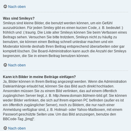
Nach oben
Was sind Smileys?
Smileys sind kleine Bilder, die benutzt werden können, um ein Gefühl
auszudrücken. Für jeden Smiley gibt es einen kurzen Code, z. B. bedeutet :)
fröhlich und :( traurig. Die Liste aller Smileys können Sie beim Verfassen eines
Beitrags sehen. Versuchen Sie bitte trotzdem, Smileys nicht zu häufig zu
benutzen, sie können einen Beitrag schnell unlesbar machen und ein
Moderator könnte deshalb Ihren Beitrag entsprechend überarbeiten oder gar
komplett löschen. Die Board-Administration kann auch die Anzahl der Smileys
begrenzen, die Sie in einem Beitrag benutzen können.
Nach oben
Kann ich Bilder in meine Beiträge einfügen?
Ja, Bilder können in Ihrem Beitrag angezeigt werden. Wenn die Administration
Dateianhänge erlaubt hat, können Sie das Bild auch direkt hochladen.
Ansonsten müssen Sie zu einem Bild verlinken, das auf einem öffentlich
zugänglichen Server liegt, z. B. http://www.domain.tld/mein-bild.gif. Sie können
weder Bilder verlinken, die sich auf Ihrem eigenen PC befinden (außer es ist
ein öffentlich zugänglicher Server), noch zu Bildern, die nur nach einer
Anmeldung verfügbar sind, z. B. Hotmail- oder Yahoo-Mailboxen, mit einem
Passwort geschützte Seiten usw. Um das Bild anzuzeigen, benutze den
BBCode-Tag „[img]“.
Nach oben