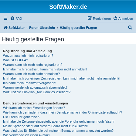
SoftMaker.de
FAQ
Registrieren
Anmelden
S
SoftMaker
Foren-Übersicht
Häufig gestellte Fragen
u
Häufig gestellte Fragen
c
h
Registrierung und Anmeldung
Wozu muss ich mich registrieren?
e
Was ist COPPA?
Warum kann ich mich nicht registrieren?
Ich habe mich registriert, kann mich aber nicht anmelden!
Warum kann ich mich nicht anmelden?
Ich habe mich vor einiger Zeit registriert, kann mich aber nicht mehr anmelden?!
Ich habe mein Passwort vergessen!
Warum werde ich automatisch abgemeldet?
Wozu ist die Funktion „Alle Cookies löschen“?
Benutzerpräferenzen und -einstellungen
Wie kann ich meine Einstellungen ändern?
Wie kann ich verhindern, dass mein Benutzername in der Online-Liste auftaucht?
Die Forenuhr geht falsch!
Ich habe die Zeitzone eingestellt, aber die Forenuhr geht immer noch falsch!
Meine Sprache steht auf diesem Board nicht zur Auswahl!
Was sind das für Bilder, die bei meinem Benutzernamen angezeigt werden?
Wie verwende ich einen Avatar?