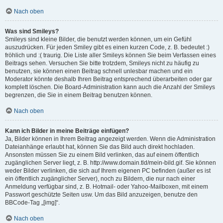
Nach oben
Was sind Smileys?
Smileys sind kleine Bilder, die benutzt werden können, um ein Gefühl
auszudrücken. Für jeden Smiley gibt es einen kurzen Code, z. B. bedeutet :)
fröhlich und :( traurig. Die Liste aller Smileys können Sie beim Verfassen eines
Beitrags sehen. Versuchen Sie bitte trotzdem, Smileys nicht zu häufig zu
benutzen, sie können einen Beitrag schnell unlesbar machen und ein
Moderator könnte deshalb Ihren Beitrag entsprechend überarbeiten oder gar
komplett löschen. Die Board-Administration kann auch die Anzahl der Smileys
begrenzen, die Sie in einem Beitrag benutzen können.
Nach oben
Kann ich Bilder in meine Beiträge einfügen?
Ja, Bilder können in Ihrem Beitrag angezeigt werden. Wenn die Administration
Dateianhänge erlaubt hat, können Sie das Bild auch direkt hochladen.
Ansonsten müssen Sie zu einem Bild verlinken, das auf einem öffentlich
zugänglichen Server liegt, z. B. http://www.domain.tld/mein-bild.gif. Sie können
weder Bilder verlinken, die sich auf Ihrem eigenen PC befinden (außer es ist
ein öffentlich zugänglicher Server), noch zu Bildern, die nur nach einer
Anmeldung verfügbar sind, z. B. Hotmail- oder Yahoo-Mailboxen, mit einem
Passwort geschützte Seiten usw. Um das Bild anzuzeigen, benutze den
BBCode-Tag „[img]“.
Nach oben