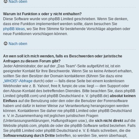
Nach oben
Warum ist Funktion x oder y nicht enthalten?
Diese Software wurde von phpBB Limited geschrieben. Wenn Sie denken,
dass eine Funktion implementiert werden sollte, dann besuchen Sie
phpBB Ideas
, wo Sie Ihre Stimme für bestehende Vorschläge abgeben oder
neue Funktionen vorschlagen können.
Nach oben
An wen soll ich mich wenden, falls es Beschwerden oder juristische
Anfragen zu diesem Forum gibt?
Jeder Administrator, der auf der „Das Team“-Seite aufgeführt ist, ist ein
geeigneter Kontakt für Ihre Beschwerde. Wenn Sie so keine Antwort erhalten,
sollten Sie den Besitzer der Domain kontaktieren (führen Sie dazu eine
„WHOIS“-Abfrage
durch) oder — falls diese Seite bei einem kostenlosen
Webhoster wie z. B. Yahoo!, free.fr, funpic.de usw. liegt — den Support oder
den Abuse-Kontakt des betreffenden Dienstes. Bitte beachten Sie, dass phpBB
Limited (phpBB.com) und phpBB Deutschland e. V. (phpBB.de)
absolut keinen
Einfluss
auf die Benutzung oder den oder die Benutzer der Forensoftware
haben und dafür in keiner Weise zur Verantwortung herangezogen werden
können. Kontaktieren Sie daher nie phpBB Limited oder phpBB Deutschland
e. V. in Zusammenhang mit jeglichen juristischen Fragen
(Unterlassungserklärungen, Haftungsfragen usw.), die
sich nicht direkt
auf die
Website phpbb.com, phpbb.de oder die phpBB-Software selbst beziehen. Falls
Sie phpBB Limited oder phpBB Deutschland e. V. E-Mails schreiben, die die
Softwarenutzung durch Dritte
betreffen, so werden Sie, wenn überhaupt,