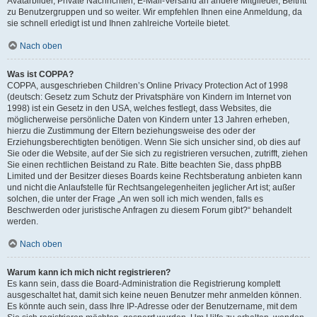
Avatarbilder, Private Nachrichten, E-Mail-Versand an andere Mitglieder, Beitritt
zu Benutzergruppen und so weiter. Wir empfehlen Ihnen eine Anmeldung, da
sie schnell erledigt ist und Ihnen zahlreiche Vorteile bietet.
Nach oben
Was ist COPPA?
COPPA, ausgeschrieben Children’s Online Privacy Protection Act of 1998
(deutsch: Gesetz zum Schutz der Privatsphäre von Kindern im Internet von
1998) ist ein Gesetz in den USA, welches festlegt, dass Websites, die
möglicherweise persönliche Daten von Kindern unter 13 Jahren erheben,
hierzu die Zustimmung der Eltern beziehungsweise des oder der
Erziehungsberechtigten benötigen. Wenn Sie sich unsicher sind, ob dies auf
Sie oder die Website, auf der Sie sich zu registrieren versuchen, zutrifft, ziehen
Sie einen rechtlichen Beistand zu Rate. Bitte beachten Sie, dass phpBB
Limited und der Besitzer dieses Boards keine Rechtsberatung anbieten kann
und nicht die Anlaufstelle für Rechtsangelegenheiten jeglicher Art ist; außer
solchen, die unter der Frage „An wen soll ich mich wenden, falls es
Beschwerden oder juristische Anfragen zu diesem Forum gibt?“ behandelt
werden.
Nach oben
Warum kann ich mich nicht registrieren?
Es kann sein, dass die Board-Administration die Registrierung komplett
ausgeschaltet hat, damit sich keine neuen Benutzer mehr anmelden können.
Es könnte auch sein, dass Ihre IP-Adresse oder der Benutzername, mit dem