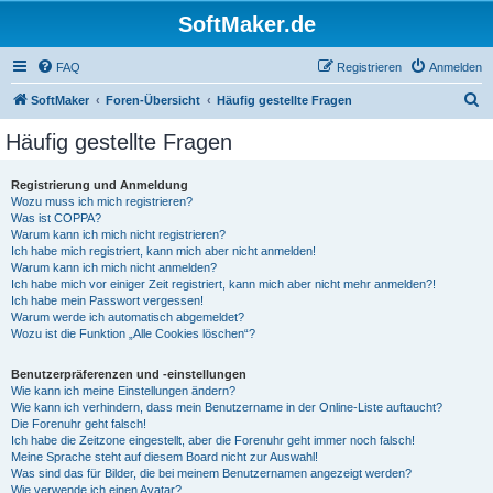
SoftMaker.de
FAQ
Registrieren
Anmelden
S
SoftMaker
Foren-Übersicht
Häufig gestellte Fragen
u
Häufig gestellte Fragen
c
h
Registrierung und Anmeldung
Wozu muss ich mich registrieren?
e
Was ist COPPA?
Warum kann ich mich nicht registrieren?
Ich habe mich registriert, kann mich aber nicht anmelden!
Warum kann ich mich nicht anmelden?
Ich habe mich vor einiger Zeit registriert, kann mich aber nicht mehr anmelden?!
Ich habe mein Passwort vergessen!
Warum werde ich automatisch abgemeldet?
Wozu ist die Funktion „Alle Cookies löschen“?
Benutzerpräferenzen und -einstellungen
Wie kann ich meine Einstellungen ändern?
Wie kann ich verhindern, dass mein Benutzername in der Online-Liste auftaucht?
Die Forenuhr geht falsch!
Ich habe die Zeitzone eingestellt, aber die Forenuhr geht immer noch falsch!
Meine Sprache steht auf diesem Board nicht zur Auswahl!
Was sind das für Bilder, die bei meinem Benutzernamen angezeigt werden?
Wie verwende ich einen Avatar?