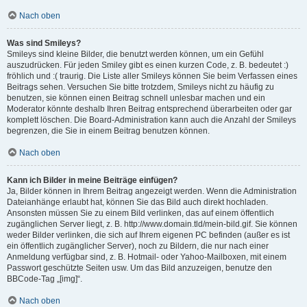
Nach oben
Was sind Smileys?
Smileys sind kleine Bilder, die benutzt werden können, um ein Gefühl
auszudrücken. Für jeden Smiley gibt es einen kurzen Code, z. B. bedeutet :)
fröhlich und :( traurig. Die Liste aller Smileys können Sie beim Verfassen eines
Beitrags sehen. Versuchen Sie bitte trotzdem, Smileys nicht zu häufig zu
benutzen, sie können einen Beitrag schnell unlesbar machen und ein
Moderator könnte deshalb Ihren Beitrag entsprechend überarbeiten oder gar
komplett löschen. Die Board-Administration kann auch die Anzahl der Smileys
begrenzen, die Sie in einem Beitrag benutzen können.
Nach oben
Kann ich Bilder in meine Beiträge einfügen?
Ja, Bilder können in Ihrem Beitrag angezeigt werden. Wenn die Administration
Dateianhänge erlaubt hat, können Sie das Bild auch direkt hochladen.
Ansonsten müssen Sie zu einem Bild verlinken, das auf einem öffentlich
zugänglichen Server liegt, z. B. http://www.domain.tld/mein-bild.gif. Sie können
weder Bilder verlinken, die sich auf Ihrem eigenen PC befinden (außer es ist
ein öffentlich zugänglicher Server), noch zu Bildern, die nur nach einer
Anmeldung verfügbar sind, z. B. Hotmail- oder Yahoo-Mailboxen, mit einem
Passwort geschützte Seiten usw. Um das Bild anzuzeigen, benutze den
BBCode-Tag „[img]“.
Nach oben