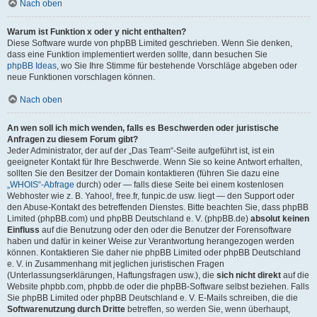
Nach oben
Warum ist Funktion x oder y nicht enthalten?
Diese Software wurde von phpBB Limited geschrieben. Wenn Sie denken,
dass eine Funktion implementiert werden sollte, dann besuchen Sie
phpBB Ideas
, wo Sie Ihre Stimme für bestehende Vorschläge abgeben oder
neue Funktionen vorschlagen können.
Nach oben
An wen soll ich mich wenden, falls es Beschwerden oder juristische
Anfragen zu diesem Forum gibt?
Jeder Administrator, der auf der „Das Team“-Seite aufgeführt ist, ist ein
geeigneter Kontakt für Ihre Beschwerde. Wenn Sie so keine Antwort erhalten,
sollten Sie den Besitzer der Domain kontaktieren (führen Sie dazu eine
„WHOIS“-Abfrage
durch) oder — falls diese Seite bei einem kostenlosen
Webhoster wie z. B. Yahoo!, free.fr, funpic.de usw. liegt — den Support oder
den Abuse-Kontakt des betreffenden Dienstes. Bitte beachten Sie, dass phpBB
Limited (phpBB.com) und phpBB Deutschland e. V. (phpBB.de)
absolut keinen
Einfluss
auf die Benutzung oder den oder die Benutzer der Forensoftware
haben und dafür in keiner Weise zur Verantwortung herangezogen werden
können. Kontaktieren Sie daher nie phpBB Limited oder phpBB Deutschland
e. V. in Zusammenhang mit jeglichen juristischen Fragen
(Unterlassungserklärungen, Haftungsfragen usw.), die
sich nicht direkt
auf die
Website phpbb.com, phpbb.de oder die phpBB-Software selbst beziehen. Falls
Sie phpBB Limited oder phpBB Deutschland e. V. E-Mails schreiben, die die
Softwarenutzung durch Dritte
betreffen, so werden Sie, wenn überhaupt,