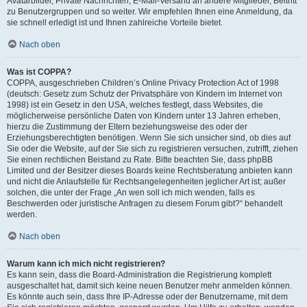
Avatarbilder, Private Nachrichten, E-Mail-Versand an andere Mitglieder, Beitritt
zu Benutzergruppen und so weiter. Wir empfehlen Ihnen eine Anmeldung, da
sie schnell erledigt ist und Ihnen zahlreiche Vorteile bietet.
Nach oben
Was ist COPPA?
COPPA, ausgeschrieben Children’s Online Privacy Protection Act of 1998
(deutsch: Gesetz zum Schutz der Privatsphäre von Kindern im Internet von
1998) ist ein Gesetz in den USA, welches festlegt, dass Websites, die
möglicherweise persönliche Daten von Kindern unter 13 Jahren erheben,
hierzu die Zustimmung der Eltern beziehungsweise des oder der
Erziehungsberechtigten benötigen. Wenn Sie sich unsicher sind, ob dies auf
Sie oder die Website, auf der Sie sich zu registrieren versuchen, zutrifft, ziehen
Sie einen rechtlichen Beistand zu Rate. Bitte beachten Sie, dass phpBB
Limited und der Besitzer dieses Boards keine Rechtsberatung anbieten kann
und nicht die Anlaufstelle für Rechtsangelegenheiten jeglicher Art ist; außer
solchen, die unter der Frage „An wen soll ich mich wenden, falls es
Beschwerden oder juristische Anfragen zu diesem Forum gibt?“ behandelt
werden.
Nach oben
Warum kann ich mich nicht registrieren?
Es kann sein, dass die Board-Administration die Registrierung komplett
ausgeschaltet hat, damit sich keine neuen Benutzer mehr anmelden können.
Es könnte auch sein, dass Ihre IP-Adresse oder der Benutzername, mit dem