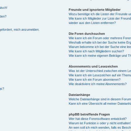
alsch!
Freunde und ignorierte Mitglieder
Wozu benötige ich die Listen der Freunde un
rden?
Wie kann ich Mitglieder zur Liste der Freund
wieder aus den Listen entfernen?
fgefordert, mich anzumelden.
Die Foren durchsuchen
Wie kann ich ein Forum oder mehrere For
Weshalb erhalte ich bei der Suche keine Er
Warum bekomme ich bei der Suche eine lee
Wie kann ich nach Mitgliedern suchen?
Wie kann ich meine eigenen Beiträge und T
Abonnements und Lesezeichen
Was ist der Unterschied zwischen einem L
Wie kann ich ein Lesezeichen auf ein Them
Wie kann ich ein Forum abonnieren?
Wie deaktiviere ich meine Abonnements?
gs?
Dateianhänge
Welche Dateianhänge sind in diesem Forum
Kann ich eine Übersicht all meiner Dateian
phpBB betreffende Fragen
Wer hat diese Forensoftware entwickelt?
Warum ist Funktion x oder y nicht enthalten
An wen soll ich mich wenden, falls es Besc