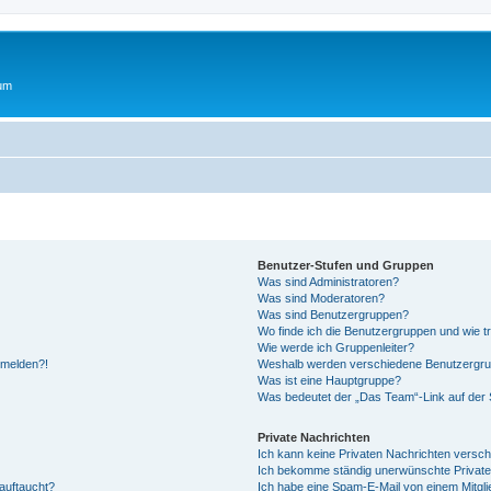
rum
Benutzer-Stufen und Gruppen
Was sind Administratoren?
Was sind Moderatoren?
Was sind Benutzergruppen?
Wo finde ich die Benutzergruppen und wie tr
Wie werde ich Gruppenleiter?
anmelden?!
Weshalb werden verschiedene Benutzergrupp
Was ist eine Hauptgruppe?
Was bedeutet der „Das Team“-Link auf der S
Private Nachrichten
Ich kann keine Privaten Nachrichten versch
Ich bekomme ständig unerwünschte Private
auftaucht?
Ich habe eine Spam-E-Mail von einem Mitgli