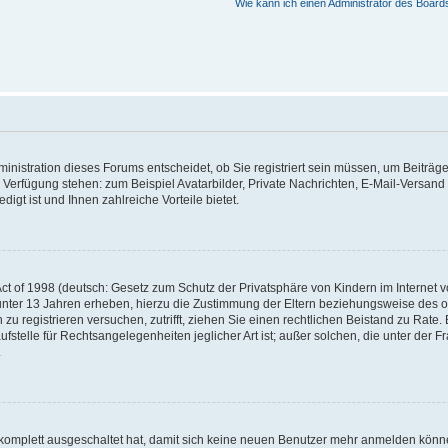
Wie kann ich einen Administrator des Board
nistration dieses Forums entscheidet, ob Sie registriert sein müssen, um Beiträge z
ur Verfügung stehen: zum Beispiel Avatarbilder, Private Nachrichten, E-Mail-Versand
igt ist und Ihnen zahlreiche Vorteile bietet.
t of 1998 (deutsch: Gesetz zum Schutz der Privatsphäre von Kindern im Internet vo
unter 13 Jahren erheben, hierzu die Zustimmung der Eltern beziehungsweise des o
h zu registrieren versuchen, zutrifft, ziehen Sie einen rechtlichen Beistand zu Rat
stelle für Rechtsangelegenheiten jeglicher Art ist; außer solchen, die unter der 
.
 komplett ausgeschaltet hat, damit sich keine neuen Benutzer mehr anmelden könne