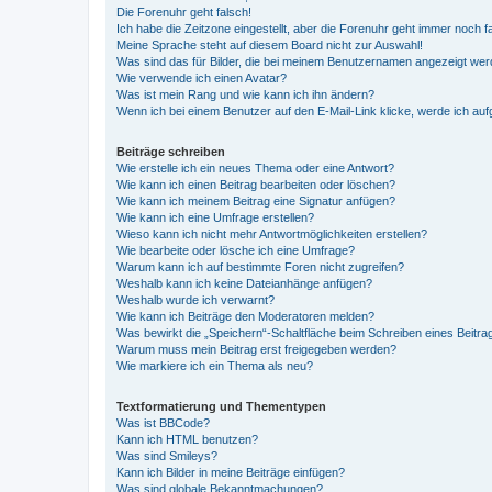
Die Forenuhr geht falsch!
Ich habe die Zeitzone eingestellt, aber die Forenuhr geht immer noch f
Meine Sprache steht auf diesem Board nicht zur Auswahl!
Was sind das für Bilder, die bei meinem Benutzernamen angezeigt we
Wie verwende ich einen Avatar?
Was ist mein Rang und wie kann ich ihn ändern?
Wenn ich bei einem Benutzer auf den E-Mail-Link klicke, werde ich au
Beiträge schreiben
Wie erstelle ich ein neues Thema oder eine Antwort?
Wie kann ich einen Beitrag bearbeiten oder löschen?
Wie kann ich meinem Beitrag eine Signatur anfügen?
Wie kann ich eine Umfrage erstellen?
Wieso kann ich nicht mehr Antwortmöglichkeiten erstellen?
Wie bearbeite oder lösche ich eine Umfrage?
Warum kann ich auf bestimmte Foren nicht zugreifen?
Weshalb kann ich keine Dateianhänge anfügen?
Weshalb wurde ich verwarnt?
Wie kann ich Beiträge den Moderatoren melden?
Was bewirkt die „Speichern“-Schaltfläche beim Schreiben eines Beitra
Warum muss mein Beitrag erst freigegeben werden?
Wie markiere ich ein Thema als neu?
Textformatierung und Thementypen
Was ist BBCode?
Kann ich HTML benutzen?
Was sind Smileys?
Kann ich Bilder in meine Beiträge einfügen?
Was sind globale Bekanntmachungen?