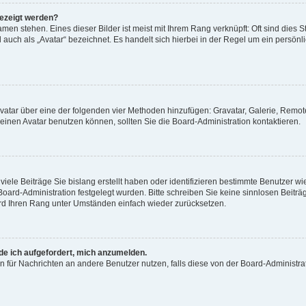
gezeigt werden?
men stehen. Eines dieser Bilder ist meist mit Ihrem Rang verknüpft: Oft sind dies S
auch als „Avatar“ bezeichnet. Es handelt sich hierbei in der Regel um ein persönl
 Avatar über eine der folgenden vier Methoden hinzufügen: Gravatar, Galerie, Rem
inen Avatar benutzen können, sollten Sie die Board-Administration kontaktieren.
iele Beiträge Sie bislang erstellt haben oder identifizieren bestimmte Benutzer
 Board-Administration festgelegt wurden. Bitte schreiben Sie keine sinnlosen Beit
wird Ihren Rang unter Umständen einfach wieder zurücksetzen.
rde ich aufgefordert, mich anzumelden.
ion für Nachrichten an andere Benutzer nutzen, falls diese von der Board-Administ