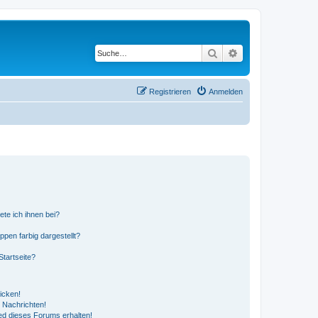
Suche
Erweiterte Suche
Registrieren
Anmelden
ete ich ihnen bei?
en farbig dargestellt?
tartseite?
icken!
 Nachrichten!
ed dieses Forums erhalten!