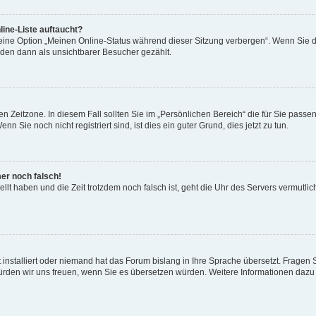
ine-Liste auftaucht?
 eine Option „Meinen Online-Status während dieser Sitzung verbergen“. Wenn Sie d
rden dann als unsichtbarer Besucher gezählt.
n Zeitzone. In diesem Fall sollten Sie im „Persönlichen Bereich“ die für Sie passend
 Sie noch nicht registriert sind, ist dies ein guter Grund, dies jetzt zu tun.
mer noch falsch!
ellt haben und die Zeit trotzdem noch falsch ist, geht die Uhr des Servers vermutlic
 installiert oder niemand hat das Forum bislang in Ihre Sprache übersetzt. Fragen 
t, würden wir uns freuen, wenn Sie es übersetzen würden. Weitere Informationen da