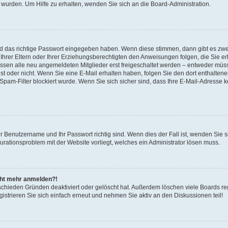
 wurden. Um Hilfe zu erhalten, wenden Sie sich an die Board-Administration.
nd das richtige Passwort eingegeben haben. Wenn diese stimmen, dann gibt es zw
Ihrer Eltern oder Ihrer Erziehungsberechtigten den Anweisungen folgen, die Sie erh
üssen alle neu angemeldeten Mitglieder erst freigeschaltet werden – entweder müsse
 ist oder nicht. Wenn Sie eine E-Mail erhalten haben, folgen Sie den dort enthalte
pam-Filter blockiert wurde. Wenn Sie sich sicher sind, dass Ihre E-Mail-Adresse 
hr Benutzername und Ihr Passwort richtig sind. Wenn dies der Fall ist, wenden Sie
gurationsproblem mit der Website vorliegt, welches ein Administrator lösen muss.
icht mehr anmelden?!
schieden Gründen deaktiviert oder gelöscht hat. Außerdem löschen viele Boards reg
strieren Sie sich einfach erneut und nehmen Sie aktiv an den Diskussionen teil!