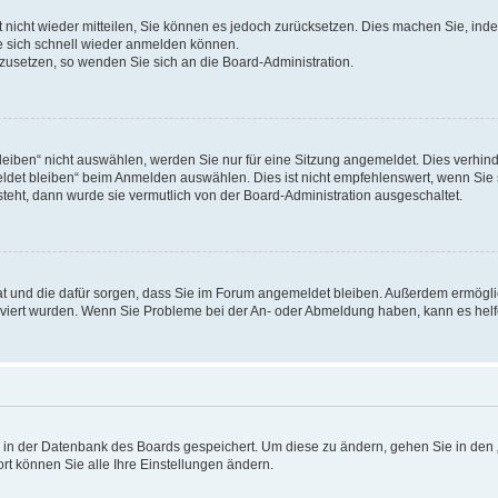
rt nicht wieder mitteilen, Sie können es jedoch zurücksetzen. Dies machen Sie, in
e sich schnell wieder anmelden können.
ckzusetzen, so wenden Sie sich an die Board-Administration.
ben“ nicht auswählen, werden Sie nur für eine Sitzung angemeldet. Dies verhinde
et bleiben“ beim Anmelden auswählen. Dies ist nicht empfehlenswert, wenn Sie s
steht, dann wurde sie vermutlich von der Board-Administration ausgeschaltet.
 hat und die dafür sorgen, dass Sie im Forum angemeldet bleiben. Außerdem ermögl
ktiviert wurden. Wenn Sie Probleme bei der An- oder Abmeldung haben, kann es hel
en in der Datenbank des Boards gespeichert. Um diese zu ändern, gehen Sie in den 
rt können Sie alle Ihre Einstellungen ändern.