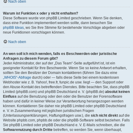
Nach oben
Warum ist Funktion x oder y nicht enthalten?
Diese Software wurde von phpBB Limited geschrieben. Wenn Sie denken,
dass eine Funktion implementiert werden sollte, dann besuchen Sie
phpBB Ideas
, wo Sie Ihre Stimme für bestehende Vorschläge abgeben oder
neue Funktionen vorschlagen können.
Nach oben
An wen soll ich mich wenden, falls es Beschwerden oder juristische
Anfragen zu diesem Forum gibt?
Jeder Administrator, der auf der „Das Team“-Seite aufgeführt ist, ist ein
geeigneter Kontakt für Ihre Beschwerde. Wenn Sie so keine Antwort erhalten,
sollten Sie den Besitzer der Domain kontaktieren (führen Sie dazu eine
„WHOIS“-Abfrage
durch) oder — falls diese Seite bei einem kostenlosen
Webhoster wie z. B. Yahoo!, free.fr, funpic.de usw. liegt — den Support oder
den Abuse-Kontakt des betreffenden Dienstes. Bitte beachten Sie, dass phpBB
Limited (phpBB.com) und phpBB Deutschland e. V. (phpBB.de)
absolut keinen
Einfluss
auf die Benutzung oder den oder die Benutzer der Forensoftware
haben und dafür in keiner Weise zur Verantwortung herangezogen werden
können. Kontaktieren Sie daher nie phpBB Limited oder phpBB Deutschland
e. V. in Zusammenhang mit jeglichen juristischen Fragen
(Unterlassungserklärungen, Haftungsfragen usw.), die
sich nicht direkt
auf die
Website phpbb.com, phpbb.de oder die phpBB-Software selbst beziehen. Falls
Sie phpBB Limited oder phpBB Deutschland e. V. E-Mails schreiben, die die
Softwarenutzung durch Dritte
betreffen, so werden Sie, wenn überhaupt,