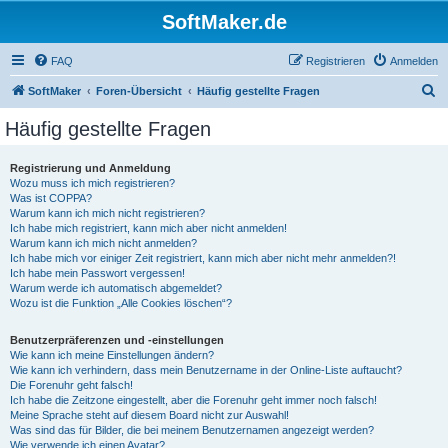
SoftMaker.de
FAQ
Registrieren
Anmelden
S
SoftMaker
Foren-Übersicht
Häufig gestellte Fragen
u
Häufig gestellte Fragen
c
h
Registrierung und Anmeldung
Wozu muss ich mich registrieren?
e
Was ist COPPA?
Warum kann ich mich nicht registrieren?
Ich habe mich registriert, kann mich aber nicht anmelden!
Warum kann ich mich nicht anmelden?
Ich habe mich vor einiger Zeit registriert, kann mich aber nicht mehr anmelden?!
Ich habe mein Passwort vergessen!
Warum werde ich automatisch abgemeldet?
Wozu ist die Funktion „Alle Cookies löschen“?
Benutzerpräferenzen und -einstellungen
Wie kann ich meine Einstellungen ändern?
Wie kann ich verhindern, dass mein Benutzername in der Online-Liste auftaucht?
Die Forenuhr geht falsch!
Ich habe die Zeitzone eingestellt, aber die Forenuhr geht immer noch falsch!
Meine Sprache steht auf diesem Board nicht zur Auswahl!
Was sind das für Bilder, die bei meinem Benutzernamen angezeigt werden?
Wie verwende ich einen Avatar?