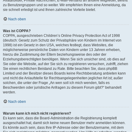
Avatarbilder, Private Nachrichten, E-Mail-Versand an andere Mitglieder, Beitritt
zu Benutzergruppen und so weiter. Wir empfehlen Ihnen eine Anmeldung, da
sie schnell erledigt ist und Ihnen zahlreiche Vorteile bietet.
Nach oben
Was ist COPPA?
COPPA, ausgeschrieben Children’s Online Privacy Protection Act of 1998
(deutsch: Gesetz zum Schutz der Privatsphäre von Kindern im Internet von
1998) ist ein Gesetz in den USA, welches festlegt, dass Websites, die
möglicherweise persönliche Daten von Kindern unter 13 Jahren erheben,
hierzu die Zustimmung der Eltern beziehungsweise des oder der
Erziehungsberechtigten benötigen. Wenn Sie sich unsicher sind, ob dies auf
Sie oder die Website, auf der Sie sich zu registrieren versuchen, zutrifft, ziehen
Sie einen rechtlichen Beistand zu Rate. Bitte beachten Sie, dass phpBB
Limited und der Besitzer dieses Boards keine Rechtsberatung anbieten kann
und nicht die Anlaufstelle für Rechtsangelegenheiten jeglicher Art ist; außer
solchen, die unter der Frage „An wen soll ich mich wenden, falls es
Beschwerden oder juristische Anfragen zu diesem Forum gibt?“ behandelt
werden.
Nach oben
Warum kann ich mich nicht registrieren?
Es kann sein, dass die Board-Administration die Registrierung komplett
ausgeschaltet hat, damit sich keine neuen Benutzer mehr anmelden können.
Es könnte auch sein, dass Ihre IP-Adresse oder der Benutzername, mit dem