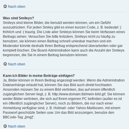
Nach oben
Was sind Smileys?
Smileys sind kleine Bilder, die benutzt werden können, um ein Gefühl
auszudrücken. Für jeden Smiley gibt es einen kurzen Code, z. B. bedeutet :)
fröhlich und :( traurig. Die Liste aller Smileys können Sie beim Verfassen eines
Beitrags sehen. Versuchen Sie bitte trotzdem, Smileys nicht zu häufig zu
benutzen, sie können einen Beitrag schnell unlesbar machen und ein
Moderator könnte deshalb Ihren Beitrag entsprechend überarbeiten oder gar
komplett löschen. Die Board-Administration kann auch die Anzahl der Smileys
begrenzen, die Sie in einem Beitrag benutzen können.
Nach oben
Kann ich Bilder in meine Beiträge einfügen?
Ja, Bilder können in Ihrem Beitrag angezeigt werden. Wenn die Administration
Dateianhänge erlaubt hat, können Sie das Bild auch direkt hochladen.
Ansonsten müssen Sie zu einem Bild verlinken, das auf einem öffentlich
zugänglichen Server liegt, z. B. http://www.domain.tld/mein-bild.gif. Sie können
weder Bilder verlinken, die sich auf Ihrem eigenen PC befinden (außer es ist
ein öffentlich zugänglicher Server), noch zu Bildern, die nur nach einer
Anmeldung verfügbar sind, z. B. Hotmail- oder Yahoo-Mailboxen, mit einem
Passwort geschützte Seiten usw. Um das Bild anzuzeigen, benutze den
BBCode-Tag „[img]“.
Nach oben