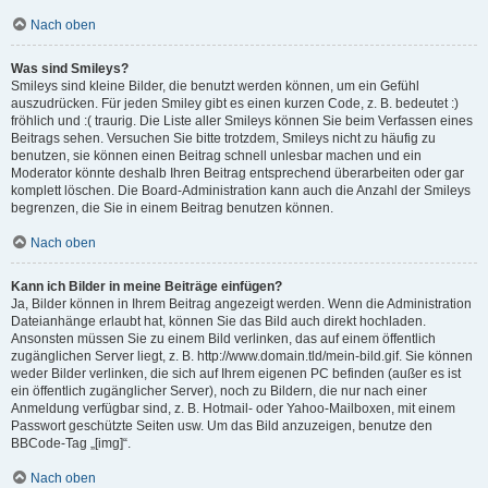
Nach oben
Was sind Smileys?
Smileys sind kleine Bilder, die benutzt werden können, um ein Gefühl
auszudrücken. Für jeden Smiley gibt es einen kurzen Code, z. B. bedeutet :)
fröhlich und :( traurig. Die Liste aller Smileys können Sie beim Verfassen eines
Beitrags sehen. Versuchen Sie bitte trotzdem, Smileys nicht zu häufig zu
benutzen, sie können einen Beitrag schnell unlesbar machen und ein
Moderator könnte deshalb Ihren Beitrag entsprechend überarbeiten oder gar
komplett löschen. Die Board-Administration kann auch die Anzahl der Smileys
begrenzen, die Sie in einem Beitrag benutzen können.
Nach oben
Kann ich Bilder in meine Beiträge einfügen?
Ja, Bilder können in Ihrem Beitrag angezeigt werden. Wenn die Administration
Dateianhänge erlaubt hat, können Sie das Bild auch direkt hochladen.
Ansonsten müssen Sie zu einem Bild verlinken, das auf einem öffentlich
zugänglichen Server liegt, z. B. http://www.domain.tld/mein-bild.gif. Sie können
weder Bilder verlinken, die sich auf Ihrem eigenen PC befinden (außer es ist
ein öffentlich zugänglicher Server), noch zu Bildern, die nur nach einer
Anmeldung verfügbar sind, z. B. Hotmail- oder Yahoo-Mailboxen, mit einem
Passwort geschützte Seiten usw. Um das Bild anzuzeigen, benutze den
BBCode-Tag „[img]“.
Nach oben