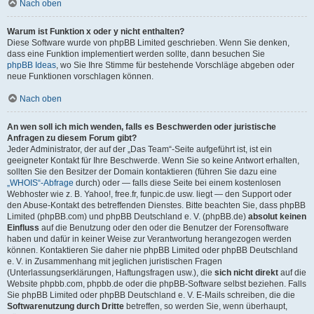
Nach oben
Warum ist Funktion x oder y nicht enthalten?
Diese Software wurde von phpBB Limited geschrieben. Wenn Sie denken,
dass eine Funktion implementiert werden sollte, dann besuchen Sie
phpBB Ideas
, wo Sie Ihre Stimme für bestehende Vorschläge abgeben oder
neue Funktionen vorschlagen können.
Nach oben
An wen soll ich mich wenden, falls es Beschwerden oder juristische
Anfragen zu diesem Forum gibt?
Jeder Administrator, der auf der „Das Team“-Seite aufgeführt ist, ist ein
geeigneter Kontakt für Ihre Beschwerde. Wenn Sie so keine Antwort erhalten,
sollten Sie den Besitzer der Domain kontaktieren (führen Sie dazu eine
„WHOIS“-Abfrage
durch) oder — falls diese Seite bei einem kostenlosen
Webhoster wie z. B. Yahoo!, free.fr, funpic.de usw. liegt — den Support oder
den Abuse-Kontakt des betreffenden Dienstes. Bitte beachten Sie, dass phpBB
Limited (phpBB.com) und phpBB Deutschland e. V. (phpBB.de)
absolut keinen
Einfluss
auf die Benutzung oder den oder die Benutzer der Forensoftware
haben und dafür in keiner Weise zur Verantwortung herangezogen werden
können. Kontaktieren Sie daher nie phpBB Limited oder phpBB Deutschland
e. V. in Zusammenhang mit jeglichen juristischen Fragen
(Unterlassungserklärungen, Haftungsfragen usw.), die
sich nicht direkt
auf die
Website phpbb.com, phpbb.de oder die phpBB-Software selbst beziehen. Falls
Sie phpBB Limited oder phpBB Deutschland e. V. E-Mails schreiben, die die
Softwarenutzung durch Dritte
betreffen, so werden Sie, wenn überhaupt,