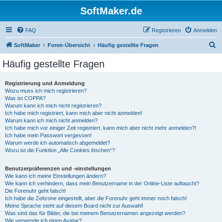
SoftMaker.de
FAQ
Registrieren
Anmelden
S
SoftMaker
Foren-Übersicht
Häufig gestellte Fragen
u
Häufig gestellte Fragen
c
h
Registrierung und Anmeldung
Wozu muss ich mich registrieren?
e
Was ist COPPA?
Warum kann ich mich nicht registrieren?
Ich habe mich registriert, kann mich aber nicht anmelden!
Warum kann ich mich nicht anmelden?
Ich habe mich vor einiger Zeit registriert, kann mich aber nicht mehr anmelden?!
Ich habe mein Passwort vergessen!
Warum werde ich automatisch abgemeldet?
Wozu ist die Funktion „Alle Cookies löschen“?
Benutzerpräferenzen und -einstellungen
Wie kann ich meine Einstellungen ändern?
Wie kann ich verhindern, dass mein Benutzername in der Online-Liste auftaucht?
Die Forenuhr geht falsch!
Ich habe die Zeitzone eingestellt, aber die Forenuhr geht immer noch falsch!
Meine Sprache steht auf diesem Board nicht zur Auswahl!
Was sind das für Bilder, die bei meinem Benutzernamen angezeigt werden?
Wie verwende ich einen Avatar?