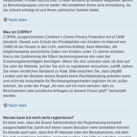
Avatarbilder, Private Nachrichten, E-Mail-Versand an andere Mitglieder, Beitritt
zu Benutzergruppen und so weiter. Wir empfehlen Ihnen eine Anmeldung, da
sie schnell erledigt ist und Ihnen zahlreiche Vorteile bietet.
Nach oben
Was ist COPPA?
COPPA, ausgeschrieben Children’s Online Privacy Protection Act of 1998
(deutsch: Gesetz zum Schutz der Privatsphäre von Kindern im Internet von
1998) ist ein Gesetz in den USA, welches festlegt, dass Websites, die
möglicherweise persönliche Daten von Kindern unter 13 Jahren erheben,
hierzu die Zustimmung der Eltern beziehungsweise des oder der
Erziehungsberechtigten benötigen. Wenn Sie sich unsicher sind, ob dies auf
Sie oder die Website, auf der Sie sich zu registrieren versuchen, zutrifft, ziehen
Sie einen rechtlichen Beistand zu Rate. Bitte beachten Sie, dass phpBB
Limited und der Besitzer dieses Boards keine Rechtsberatung anbieten kann
und nicht die Anlaufstelle für Rechtsangelegenheiten jeglicher Art ist; außer
solchen, die unter der Frage „An wen soll ich mich wenden, falls es
Beschwerden oder juristische Anfragen zu diesem Forum gibt?“ behandelt
werden.
Nach oben
Warum kann ich mich nicht registrieren?
Es kann sein, dass die Board-Administration die Registrierung komplett
ausgeschaltet hat, damit sich keine neuen Benutzer mehr anmelden können.
Es könnte auch sein, dass Ihre IP-Adresse oder der Benutzername, mit dem