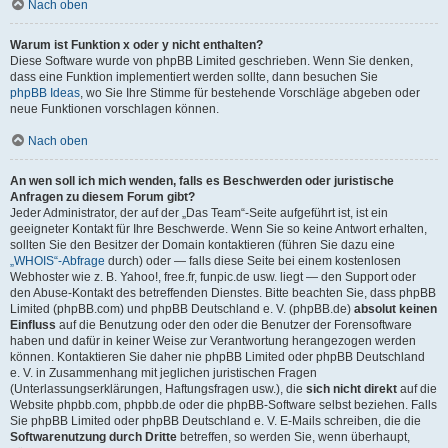
Nach oben
Warum ist Funktion x oder y nicht enthalten?
Diese Software wurde von phpBB Limited geschrieben. Wenn Sie denken,
dass eine Funktion implementiert werden sollte, dann besuchen Sie
phpBB Ideas
, wo Sie Ihre Stimme für bestehende Vorschläge abgeben oder
neue Funktionen vorschlagen können.
Nach oben
An wen soll ich mich wenden, falls es Beschwerden oder juristische
Anfragen zu diesem Forum gibt?
Jeder Administrator, der auf der „Das Team“-Seite aufgeführt ist, ist ein
geeigneter Kontakt für Ihre Beschwerde. Wenn Sie so keine Antwort erhalten,
sollten Sie den Besitzer der Domain kontaktieren (führen Sie dazu eine
„WHOIS“-Abfrage
durch) oder — falls diese Seite bei einem kostenlosen
Webhoster wie z. B. Yahoo!, free.fr, funpic.de usw. liegt — den Support oder
den Abuse-Kontakt des betreffenden Dienstes. Bitte beachten Sie, dass phpBB
Limited (phpBB.com) und phpBB Deutschland e. V. (phpBB.de)
absolut keinen
Einfluss
auf die Benutzung oder den oder die Benutzer der Forensoftware
haben und dafür in keiner Weise zur Verantwortung herangezogen werden
können. Kontaktieren Sie daher nie phpBB Limited oder phpBB Deutschland
e. V. in Zusammenhang mit jeglichen juristischen Fragen
(Unterlassungserklärungen, Haftungsfragen usw.), die
sich nicht direkt
auf die
Website phpbb.com, phpbb.de oder die phpBB-Software selbst beziehen. Falls
Sie phpBB Limited oder phpBB Deutschland e. V. E-Mails schreiben, die die
Softwarenutzung durch Dritte
betreffen, so werden Sie, wenn überhaupt,