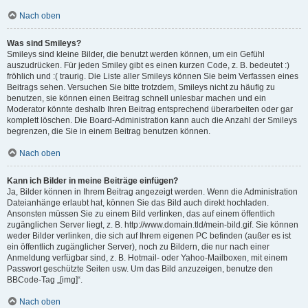
Nach oben
Was sind Smileys?
Smileys sind kleine Bilder, die benutzt werden können, um ein Gefühl
auszudrücken. Für jeden Smiley gibt es einen kurzen Code, z. B. bedeutet :)
fröhlich und :( traurig. Die Liste aller Smileys können Sie beim Verfassen eines
Beitrags sehen. Versuchen Sie bitte trotzdem, Smileys nicht zu häufig zu
benutzen, sie können einen Beitrag schnell unlesbar machen und ein
Moderator könnte deshalb Ihren Beitrag entsprechend überarbeiten oder gar
komplett löschen. Die Board-Administration kann auch die Anzahl der Smileys
begrenzen, die Sie in einem Beitrag benutzen können.
Nach oben
Kann ich Bilder in meine Beiträge einfügen?
Ja, Bilder können in Ihrem Beitrag angezeigt werden. Wenn die Administration
Dateianhänge erlaubt hat, können Sie das Bild auch direkt hochladen.
Ansonsten müssen Sie zu einem Bild verlinken, das auf einem öffentlich
zugänglichen Server liegt, z. B. http://www.domain.tld/mein-bild.gif. Sie können
weder Bilder verlinken, die sich auf Ihrem eigenen PC befinden (außer es ist
ein öffentlich zugänglicher Server), noch zu Bildern, die nur nach einer
Anmeldung verfügbar sind, z. B. Hotmail- oder Yahoo-Mailboxen, mit einem
Passwort geschützte Seiten usw. Um das Bild anzuzeigen, benutze den
BBCode-Tag „[img]“.
Nach oben