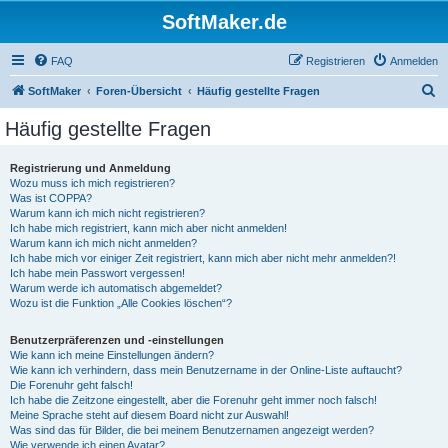
SoftMaker.de
FAQ
Registrieren
Anmelden
S
SoftMaker
Foren-Übersicht
Häufig gestellte Fragen
u
Häufig gestellte Fragen
c
h
Registrierung und Anmeldung
Wozu muss ich mich registrieren?
e
Was ist COPPA?
Warum kann ich mich nicht registrieren?
Ich habe mich registriert, kann mich aber nicht anmelden!
Warum kann ich mich nicht anmelden?
Ich habe mich vor einiger Zeit registriert, kann mich aber nicht mehr anmelden?!
Ich habe mein Passwort vergessen!
Warum werde ich automatisch abgemeldet?
Wozu ist die Funktion „Alle Cookies löschen“?
Benutzerpräferenzen und -einstellungen
Wie kann ich meine Einstellungen ändern?
Wie kann ich verhindern, dass mein Benutzername in der Online-Liste auftaucht?
Die Forenuhr geht falsch!
Ich habe die Zeitzone eingestellt, aber die Forenuhr geht immer noch falsch!
Meine Sprache steht auf diesem Board nicht zur Auswahl!
Was sind das für Bilder, die bei meinem Benutzernamen angezeigt werden?
Wie verwende ich einen Avatar?