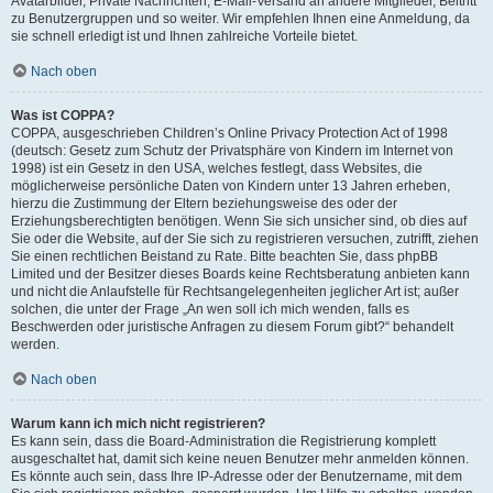
Avatarbilder, Private Nachrichten, E-Mail-Versand an andere Mitglieder, Beitritt
zu Benutzergruppen und so weiter. Wir empfehlen Ihnen eine Anmeldung, da
sie schnell erledigt ist und Ihnen zahlreiche Vorteile bietet.
Nach oben
Was ist COPPA?
COPPA, ausgeschrieben Children’s Online Privacy Protection Act of 1998
(deutsch: Gesetz zum Schutz der Privatsphäre von Kindern im Internet von
1998) ist ein Gesetz in den USA, welches festlegt, dass Websites, die
möglicherweise persönliche Daten von Kindern unter 13 Jahren erheben,
hierzu die Zustimmung der Eltern beziehungsweise des oder der
Erziehungsberechtigten benötigen. Wenn Sie sich unsicher sind, ob dies auf
Sie oder die Website, auf der Sie sich zu registrieren versuchen, zutrifft, ziehen
Sie einen rechtlichen Beistand zu Rate. Bitte beachten Sie, dass phpBB
Limited und der Besitzer dieses Boards keine Rechtsberatung anbieten kann
und nicht die Anlaufstelle für Rechtsangelegenheiten jeglicher Art ist; außer
solchen, die unter der Frage „An wen soll ich mich wenden, falls es
Beschwerden oder juristische Anfragen zu diesem Forum gibt?“ behandelt
werden.
Nach oben
Warum kann ich mich nicht registrieren?
Es kann sein, dass die Board-Administration die Registrierung komplett
ausgeschaltet hat, damit sich keine neuen Benutzer mehr anmelden können.
Es könnte auch sein, dass Ihre IP-Adresse oder der Benutzername, mit dem