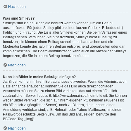
Nach oben
Was sind Smileys?
Smileys sind kleine Bilder, die benutzt werden können, um ein Gefühl
auszudrücken. Für jeden Smiley gibt es einen kurzen Code, z. B. bedeutet :)
fröhlich und :( traurig. Die Liste aller Smileys können Sie beim Verfassen eines
Beitrags sehen. Versuchen Sie bitte trotzdem, Smileys nicht zu häufig zu
benutzen, sie können einen Beitrag schnell unlesbar machen und ein
Moderator könnte deshalb Ihren Beitrag entsprechend überarbeiten oder gar
komplett löschen. Die Board-Administration kann auch die Anzahl der Smileys
begrenzen, die Sie in einem Beitrag benutzen können.
Nach oben
Kann ich Bilder in meine Beiträge einfügen?
Ja, Bilder können in Ihrem Beitrag angezeigt werden. Wenn die Administration
Dateianhänge erlaubt hat, können Sie das Bild auch direkt hochladen.
Ansonsten müssen Sie zu einem Bild verlinken, das auf einem öffentlich
zugänglichen Server liegt, z. B. http://www.domain.tld/mein-bild.gif. Sie können
weder Bilder verlinken, die sich auf Ihrem eigenen PC befinden (außer es ist
ein öffentlich zugänglicher Server), noch zu Bildern, die nur nach einer
Anmeldung verfügbar sind, z. B. Hotmail- oder Yahoo-Mailboxen, mit einem
Passwort geschützte Seiten usw. Um das Bild anzuzeigen, benutze den
BBCode-Tag „[img]“.
Nach oben