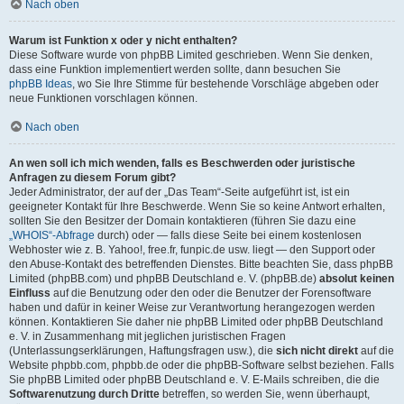
Nach oben
Warum ist Funktion x oder y nicht enthalten?
Diese Software wurde von phpBB Limited geschrieben. Wenn Sie denken,
dass eine Funktion implementiert werden sollte, dann besuchen Sie
phpBB Ideas
, wo Sie Ihre Stimme für bestehende Vorschläge abgeben oder
neue Funktionen vorschlagen können.
Nach oben
An wen soll ich mich wenden, falls es Beschwerden oder juristische
Anfragen zu diesem Forum gibt?
Jeder Administrator, der auf der „Das Team“-Seite aufgeführt ist, ist ein
geeigneter Kontakt für Ihre Beschwerde. Wenn Sie so keine Antwort erhalten,
sollten Sie den Besitzer der Domain kontaktieren (führen Sie dazu eine
„WHOIS“-Abfrage
durch) oder — falls diese Seite bei einem kostenlosen
Webhoster wie z. B. Yahoo!, free.fr, funpic.de usw. liegt — den Support oder
den Abuse-Kontakt des betreffenden Dienstes. Bitte beachten Sie, dass phpBB
Limited (phpBB.com) und phpBB Deutschland e. V. (phpBB.de)
absolut keinen
Einfluss
auf die Benutzung oder den oder die Benutzer der Forensoftware
haben und dafür in keiner Weise zur Verantwortung herangezogen werden
können. Kontaktieren Sie daher nie phpBB Limited oder phpBB Deutschland
e. V. in Zusammenhang mit jeglichen juristischen Fragen
(Unterlassungserklärungen, Haftungsfragen usw.), die
sich nicht direkt
auf die
Website phpbb.com, phpbb.de oder die phpBB-Software selbst beziehen. Falls
Sie phpBB Limited oder phpBB Deutschland e. V. E-Mails schreiben, die die
Softwarenutzung durch Dritte
betreffen, so werden Sie, wenn überhaupt,