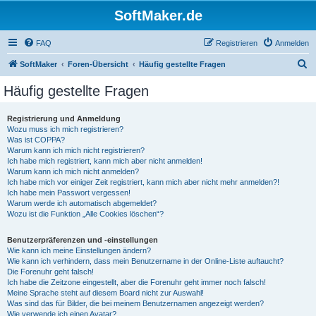
SoftMaker.de
FAQ
Registrieren
Anmelden
S
SoftMaker
Foren-Übersicht
Häufig gestellte Fragen
u
Häufig gestellte Fragen
c
h
Registrierung und Anmeldung
Wozu muss ich mich registrieren?
e
Was ist COPPA?
Warum kann ich mich nicht registrieren?
Ich habe mich registriert, kann mich aber nicht anmelden!
Warum kann ich mich nicht anmelden?
Ich habe mich vor einiger Zeit registriert, kann mich aber nicht mehr anmelden?!
Ich habe mein Passwort vergessen!
Warum werde ich automatisch abgemeldet?
Wozu ist die Funktion „Alle Cookies löschen“?
Benutzerpräferenzen und -einstellungen
Wie kann ich meine Einstellungen ändern?
Wie kann ich verhindern, dass mein Benutzername in der Online-Liste auftaucht?
Die Forenuhr geht falsch!
Ich habe die Zeitzone eingestellt, aber die Forenuhr geht immer noch falsch!
Meine Sprache steht auf diesem Board nicht zur Auswahl!
Was sind das für Bilder, die bei meinem Benutzernamen angezeigt werden?
Wie verwende ich einen Avatar?