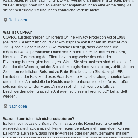
Avatarbilder, Private Nachrichten, E-Mail-Versand an andere Mitglieder, Beitritt
zu Benutzergruppen und so weiter. Wir empfehlen Ihnen eine Anmeldung, da
sie schnell erledigt ist und Ihnen zahlreiche Vorteile bietet.
Nach oben
Was ist COPPA?
COPPA, ausgeschrieben Children’s Online Privacy Protection Act of 1998
(deutsch: Gesetz zum Schutz der Privatsphäre von Kindern im Internet von
1998) ist ein Gesetz in den USA, welches festlegt, dass Websites, die
möglicherweise persönliche Daten von Kindern unter 13 Jahren erheben,
hierzu die Zustimmung der Eltern beziehungsweise des oder der
Erziehungsberechtigten benötigen. Wenn Sie sich unsicher sind, ob dies auf
Sie oder die Website, auf der Sie sich zu registrieren versuchen, zutrifft, ziehen
Sie einen rechtlichen Beistand zu Rate. Bitte beachten Sie, dass phpBB
Limited und der Besitzer dieses Boards keine Rechtsberatung anbieten kann
und nicht die Anlaufstelle für Rechtsangelegenheiten jeglicher Art ist; außer
solchen, die unter der Frage „An wen soll ich mich wenden, falls es
Beschwerden oder juristische Anfragen zu diesem Forum gibt?“ behandelt
werden.
Nach oben
Warum kann ich mich nicht registrieren?
Es kann sein, dass die Board-Administration die Registrierung komplett
ausgeschaltet hat, damit sich keine neuen Benutzer mehr anmelden können.
Es könnte auch sein, dass Ihre IP-Adresse oder der Benutzername, mit dem