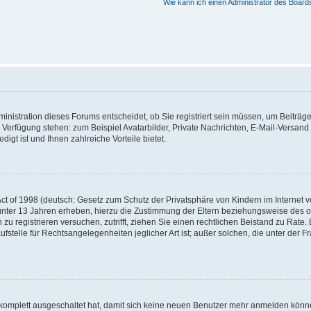
Wie kann ich einen Administrator des Board
nistration dieses Forums entscheidet, ob Sie registriert sein müssen, um Beiträge z
ur Verfügung stehen: zum Beispiel Avatarbilder, Private Nachrichten, E-Mail-Versand
igt ist und Ihnen zahlreiche Vorteile bietet.
t of 1998 (deutsch: Gesetz zum Schutz der Privatsphäre von Kindern im Internet vo
unter 13 Jahren erheben, hierzu die Zustimmung der Eltern beziehungsweise des o
h zu registrieren versuchen, zutrifft, ziehen Sie einen rechtlichen Beistand zu Rat
stelle für Rechtsangelegenheiten jeglicher Art ist; außer solchen, die unter der 
.
 komplett ausgeschaltet hat, damit sich keine neuen Benutzer mehr anmelden könne