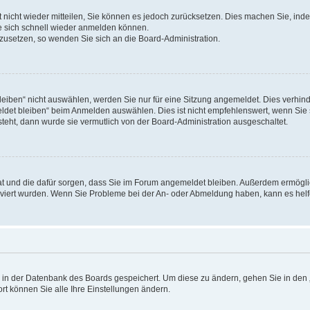
rt nicht wieder mitteilen, Sie können es jedoch zurücksetzen. Dies machen Sie, in
e sich schnell wieder anmelden können.
ckzusetzen, so wenden Sie sich an die Board-Administration.
ben“ nicht auswählen, werden Sie nur für eine Sitzung angemeldet. Dies verhinde
et bleiben“ beim Anmelden auswählen. Dies ist nicht empfehlenswert, wenn Sie s
steht, dann wurde sie vermutlich von der Board-Administration ausgeschaltet.
 hat und die dafür sorgen, dass Sie im Forum angemeldet bleiben. Außerdem ermögl
ktiviert wurden. Wenn Sie Probleme bei der An- oder Abmeldung haben, kann es hel
en in der Datenbank des Boards gespeichert. Um diese zu ändern, gehen Sie in den 
rt können Sie alle Ihre Einstellungen ändern.