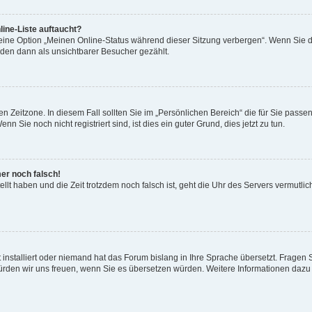
ine-Liste auftaucht?
 eine Option „Meinen Online-Status während dieser Sitzung verbergen“. Wenn Sie d
rden dann als unsichtbarer Besucher gezählt.
n Zeitzone. In diesem Fall sollten Sie im „Persönlichen Bereich“ die für Sie passend
 Sie noch nicht registriert sind, ist dies ein guter Grund, dies jetzt zu tun.
mer noch falsch!
ellt haben und die Zeit trotzdem noch falsch ist, geht die Uhr des Servers vermutlic
 installiert oder niemand hat das Forum bislang in Ihre Sprache übersetzt. Fragen 
t, würden wir uns freuen, wenn Sie es übersetzen würden. Weitere Informationen da