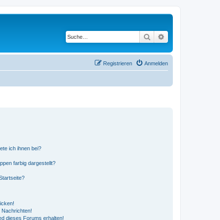
Suche
Erweiterte Suche
Registrieren
Anmelden
ete ich ihnen bei?
en farbig dargestellt?
tartseite?
icken!
 Nachrichten!
ed dieses Forums erhalten!