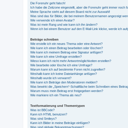
Die Forenuhr geht falsch!
Ich habe die Zeitzone eingestellt, aber die Forenuhr geht immer noch f
Meine Sprache steht auf diesem Board nicht zur Auswahl!
Was sind das für Bilder, die bei meinem Benutzernamen angezeigt we
Wie verwende ich einen Avatar?
Was ist mein Rang und wie kann ich ihn ändern?
Wenn ich bei einem Benutzer auf den E-Mail-Link klicke, werde ich au
Beiträge schreiben
Wie erstelle ich ein neues Thema oder eine Antwort?
Wie kann ich einen Beitrag bearbeiten oder löschen?
Wie kann ich meinem Beitrag eine Signatur anfügen?
Wie kann ich eine Umfrage erstellen?
Wieso kann ich nicht mehr Antwortmöglichkeiten erstellen?
Wie bearbeite oder lösche ich eine Umfrage?
Warum kann ich auf bestimmte Foren nicht zugreifen?
Weshalb kann ich keine Dateianhänge anfügen?
Weshalb wurde ich verwarnt?
Wie kann ich Beiträge den Moderatoren melden?
Was bewirkt die „Speichern“-Schaltfläche beim Schreiben eines Beitra
Warum muss mein Beitrag erst freigegeben werden?
Wie markiere ich ein Thema als neu?
Textformatierung und Thementypen
Was ist BBCode?
Kann ich HTML benutzen?
Was sind Smileys?
Kann ich Bilder in meine Beiträge einfügen?
Was sind globale Bekanntmachungen?