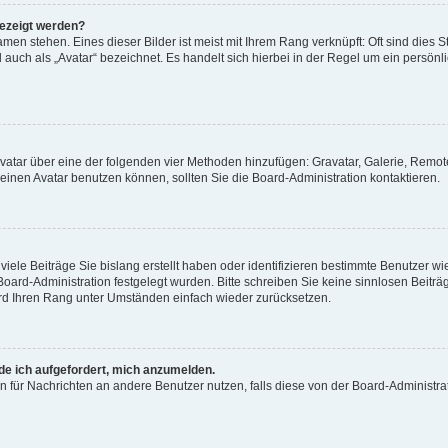
gezeigt werden?
men stehen. Eines dieser Bilder ist meist mit Ihrem Rang verknüpft: Oft sind dies S
auch als „Avatar“ bezeichnet. Es handelt sich hierbei in der Regel um ein persönl
 Avatar über eine der folgenden vier Methoden hinzufügen: Gravatar, Galerie, Rem
inen Avatar benutzen können, sollten Sie die Board-Administration kontaktieren.
iele Beiträge Sie bislang erstellt haben oder identifizieren bestimmte Benutzer
 Board-Administration festgelegt wurden. Bitte schreiben Sie keine sinnlosen Beit
wird Ihren Rang unter Umständen einfach wieder zurücksetzen.
rde ich aufgefordert, mich anzumelden.
ion für Nachrichten an andere Benutzer nutzen, falls diese von der Board-Administ