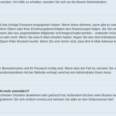
 wurden. Um Hilfe zu erhalten, wenden Sie sich an die Board-Administration.
nd das richtige Passwort eingegeben haben. Wenn diese stimmen, dann gibt es zw
Ihrer Eltern oder Ihrer Erziehungsberechtigten den Anweisungen folgen, die Sie erh
üssen alle neu angemeldeten Mitglieder erst freigeschaltet werden – entweder müsse
 ist oder nicht. Wenn Sie eine E-Mail erhalten haben, folgen Sie den dort enthalte
pam-Filter blockiert wurde. Wenn Sie sich sicher sind, dass Ihre E-Mail-Adresse 
hr Benutzername und Ihr Passwort richtig sind. Wenn dies der Fall ist, wenden Sie
gurationsproblem mit der Website vorliegt, welches ein Administrator lösen muss.
icht mehr anmelden?!
schieden Gründen deaktiviert oder gelöscht hat. Außerdem löschen viele Boards reg
strieren Sie sich einfach erneut und nehmen Sie aktiv an den Diskussionen teil!