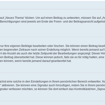
f „Neues Thema“ klicken. Um auf einen Beitrag zu antworten, müssen Sie auf „Ant
e Berechtigungen sind jeweils am Ende der Foren- und der Beitragsansicht aufgeliste
nur Ihre eigenen Beiträge bearbeiten oder löschen. Sie können einen Beitrag bear
nen begrenzten Zeitraum nach seiner Erstellung möglich. Wenn bereits jemand auf Ih
 die Anzahl als auch der letzte Zeitpunkt der Bearbeitungen angezeigt. Dieser Hi
 Beitrag überarbeitet hat. Diese können jedoch, falls sie es für nötig halten, eine 
hen können, wenn bereits jemand darauf geantwortet hat.
hst eine solche in den Einstellungen in Ihrem persönlichen Bereich entwerfen. Na
 aktivieren. Sie können eine Signatur auch hinzufügen, indem Sie in Ihrem persö
gnatur verfassen möchten, so können Sie dort einfach das Kontrollkästchen „Signa