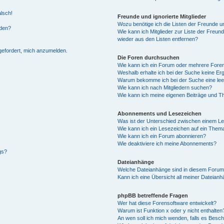
alsch!
Freunde und ignorierte Mitglieder
Wozu benötige ich die Listen der Freunde un
rden?
Wie kann ich Mitglieder zur Liste der Freund
wieder aus den Listen entfernen?
fgefordert, mich anzumelden.
Die Foren durchsuchen
Wie kann ich ein Forum oder mehrere For
Weshalb erhalte ich bei der Suche keine Er
Warum bekomme ich bei der Suche eine lee
Wie kann ich nach Mitgliedern suchen?
Wie kann ich meine eigenen Beiträge und T
Abonnements und Lesezeichen
Was ist der Unterschied zwischen einem L
Wie kann ich ein Lesezeichen auf ein Them
Wie kann ich ein Forum abonnieren?
Wie deaktiviere ich meine Abonnements?
gs?
Dateianhänge
Welche Dateianhänge sind in diesem Forum
Kann ich eine Übersicht all meiner Dateian
phpBB betreffende Fragen
Wer hat diese Forensoftware entwickelt?
Warum ist Funktion x oder y nicht enthalten
An wen soll ich mich wenden, falls es Besc