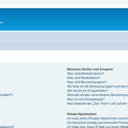
rum
Benutzer-Stufen und Gruppen
Was sind Administratoren?
Was sind Moderatoren?
Was sind Benutzergruppen?
Wo finde ich die Benutzergruppen und wie tr
Wie werde ich Gruppenleiter?
anmelden?!
Weshalb werden verschiedene Benutzergrupp
Was ist eine Hauptgruppe?
Was bedeutet der „Das Team“-Link auf der S
Private Nachrichten
Ich kann keine Privaten Nachrichten versch
Ich bekomme ständig unerwünschte Private
auftaucht?
Ich habe eine Spam-E-Mail von einem Mitgli