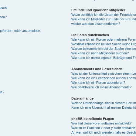
alsch!
Freunde und ignorierte Mitglieder
Wozu benötige ich die Listen der Freunde un
rden?
Wie kann ich Mitglieder zur Liste der Freund
wieder aus den Listen entfernen?
fgefordert, mich anzumelden.
Die Foren durchsuchen
Wie kann ich ein Forum oder mehrere For
Weshalb erhalte ich bei der Suche keine Er
Warum bekomme ich bei der Suche eine lee
Wie kann ich nach Mitgliedern suchen?
Wie kann ich meine eigenen Beiträge und T
Abonnements und Lesezeichen
Was ist der Unterschied zwischen einem L
Wie kann ich ein Lesezeichen auf ein Them
Wie kann ich ein Forum abonnieren?
Wie deaktiviere ich meine Abonnements?
gs?
Dateianhänge
Welche Dateianhänge sind in diesem Forum
Kann ich eine Übersicht all meiner Dateian
phpBB betreffende Fragen
Wer hat diese Forensoftware entwickelt?
Warum ist Funktion x oder y nicht enthalten
An wen soll ich mich wenden, falls es Besc