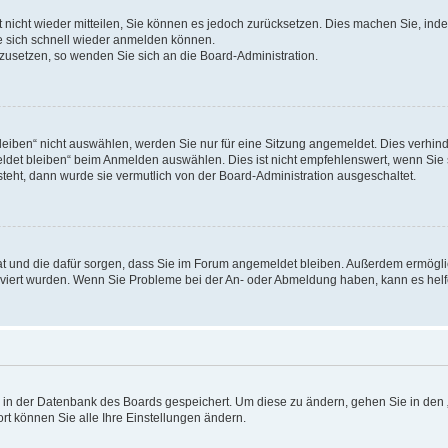
rt nicht wieder mitteilen, Sie können es jedoch zurücksetzen. Dies machen Sie, in
e sich schnell wieder anmelden können.
ckzusetzen, so wenden Sie sich an die Board-Administration.
ben“ nicht auswählen, werden Sie nur für eine Sitzung angemeldet. Dies verhinde
et bleiben“ beim Anmelden auswählen. Dies ist nicht empfehlenswert, wenn Sie s
steht, dann wurde sie vermutlich von der Board-Administration ausgeschaltet.
 hat und die dafür sorgen, dass Sie im Forum angemeldet bleiben. Außerdem ermögl
ktiviert wurden. Wenn Sie Probleme bei der An- oder Abmeldung haben, kann es hel
en in der Datenbank des Boards gespeichert. Um diese zu ändern, gehen Sie in den 
rt können Sie alle Ihre Einstellungen ändern.