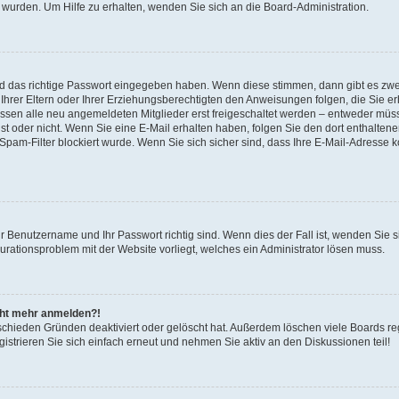
 wurden. Um Hilfe zu erhalten, wenden Sie sich an die Board-Administration.
nd das richtige Passwort eingegeben haben. Wenn diese stimmen, dann gibt es zw
Ihrer Eltern oder Ihrer Erziehungsberechtigten den Anweisungen folgen, die Sie erh
üssen alle neu angemeldeten Mitglieder erst freigeschaltet werden – entweder müsse
 ist oder nicht. Wenn Sie eine E-Mail erhalten haben, folgen Sie den dort enthalte
pam-Filter blockiert wurde. Wenn Sie sich sicher sind, dass Ihre E-Mail-Adresse 
hr Benutzername und Ihr Passwort richtig sind. Wenn dies der Fall ist, wenden Sie
gurationsproblem mit der Website vorliegt, welches ein Administrator lösen muss.
icht mehr anmelden?!
schieden Gründen deaktiviert oder gelöscht hat. Außerdem löschen viele Boards reg
strieren Sie sich einfach erneut und nehmen Sie aktiv an den Diskussionen teil!