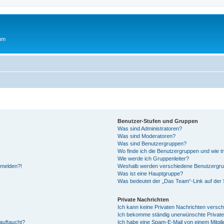
rum
Benutzer-Stufen und Gruppen
Was sind Administratoren?
Was sind Moderatoren?
Was sind Benutzergruppen?
Wo finde ich die Benutzergruppen und wie tr
Wie werde ich Gruppenleiter?
anmelden?!
Weshalb werden verschiedene Benutzergrupp
Was ist eine Hauptgruppe?
Was bedeutet der „Das Team“-Link auf der S
Private Nachrichten
Ich kann keine Privaten Nachrichten versch
Ich bekomme ständig unerwünschte Private
auftaucht?
Ich habe eine Spam-E-Mail von einem Mitgli