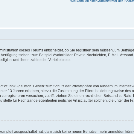
Wie kann ich einen Administrator des Board
nistration dieses Forums entscheidet, ob Sie registriert sein müssen, um Beiträge z
ur Verfügung stehen: zum Beispiel Avatarbilder, Private Nachrichten, E-Mail-Versand
igt ist und Ihnen zahlreiche Vorteile bietet.
t of 1998 (deutsch: Gesetz zum Schutz der Privatsphäre von Kindern im Internet vo
unter 13 Jahren erheben, hierzu die Zustimmung der Eltern beziehungsweise des o
h zu registrieren versuchen, zutrifft, ziehen Sie einen rechtlichen Beistand zu Rat
stelle für Rechtsangelegenheiten jeglicher Art ist; außer solchen, die unter der 
.
 komplett ausgeschaltet hat, damit sich keine neuen Benutzer mehr anmelden könne