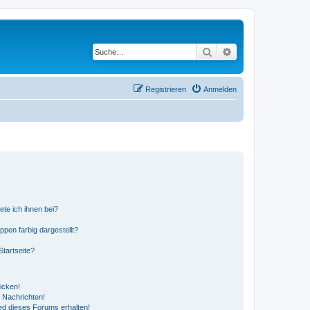
Suche
Erweiterte Suche
Registrieren
Anmelden
ete ich ihnen bei?
en farbig dargestellt?
tartseite?
icken!
 Nachrichten!
ed dieses Forums erhalten!