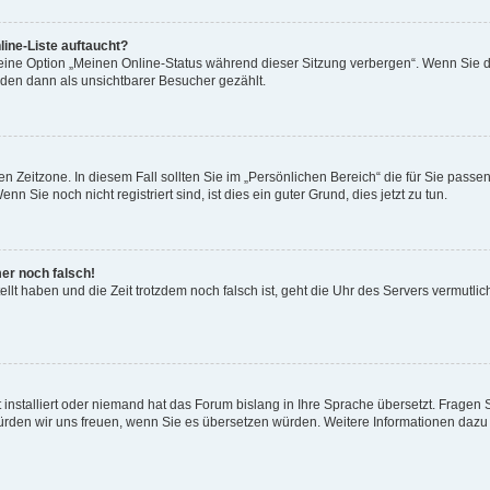
ine-Liste auftaucht?
 eine Option „Meinen Online-Status während dieser Sitzung verbergen“. Wenn Sie d
rden dann als unsichtbarer Besucher gezählt.
n Zeitzone. In diesem Fall sollten Sie im „Persönlichen Bereich“ die für Sie passend
 Sie noch nicht registriert sind, ist dies ein guter Grund, dies jetzt zu tun.
mer noch falsch!
ellt haben und die Zeit trotzdem noch falsch ist, geht die Uhr des Servers vermutlic
 installiert oder niemand hat das Forum bislang in Ihre Sprache übersetzt. Fragen 
t, würden wir uns freuen, wenn Sie es übersetzen würden. Weitere Informationen da