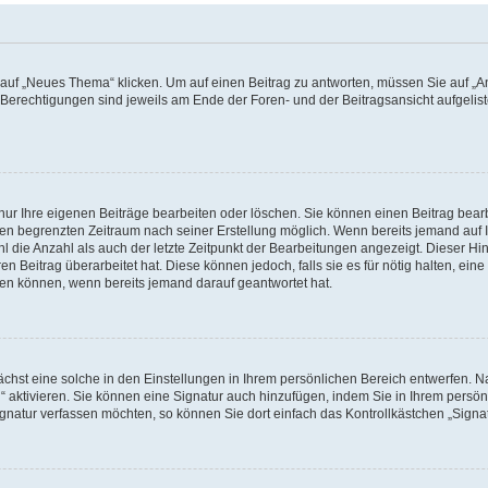
f „Neues Thema“ klicken. Um auf einen Beitrag zu antworten, müssen Sie auf „Ant
e Berechtigungen sind jeweils am Ende der Foren- und der Beitragsansicht aufgeliste
nur Ihre eigenen Beiträge bearbeiten oder löschen. Sie können einen Beitrag bear
nen begrenzten Zeitraum nach seiner Erstellung möglich. Wenn bereits jemand auf Ih
 die Anzahl als auch der letzte Zeitpunkt der Bearbeitungen angezeigt. Dieser Hi
 Beitrag überarbeitet hat. Diese können jedoch, falls sie es für nötig halten, eine 
hen können, wenn bereits jemand darauf geantwortet hat.
hst eine solche in den Einstellungen in Ihrem persönlichen Bereich entwerfen. Na
 aktivieren. Sie können eine Signatur auch hinzufügen, indem Sie in Ihrem persö
gnatur verfassen möchten, so können Sie dort einfach das Kontrollkästchen „Signa