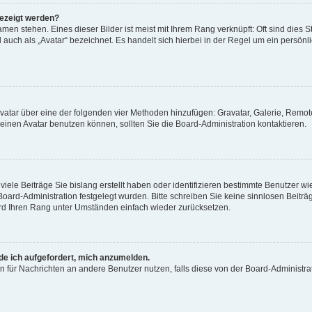
gezeigt werden?
men stehen. Eines dieser Bilder ist meist mit Ihrem Rang verknüpft: Oft sind dies S
auch als „Avatar“ bezeichnet. Es handelt sich hierbei in der Regel um ein persönl
 Avatar über eine der folgenden vier Methoden hinzufügen: Gravatar, Galerie, Rem
inen Avatar benutzen können, sollten Sie die Board-Administration kontaktieren.
iele Beiträge Sie bislang erstellt haben oder identifizieren bestimmte Benutzer
 Board-Administration festgelegt wurden. Bitte schreiben Sie keine sinnlosen Beit
wird Ihren Rang unter Umständen einfach wieder zurücksetzen.
rde ich aufgefordert, mich anzumelden.
ion für Nachrichten an andere Benutzer nutzen, falls diese von der Board-Administ