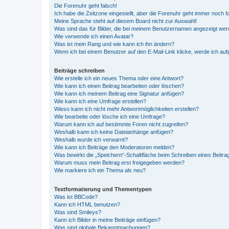
Die Forenuhr geht falsch!
Ich habe die Zeitzone eingestellt, aber die Forenuhr geht immer noch f
Meine Sprache steht auf diesem Board nicht zur Auswahl!
Was sind das für Bilder, die bei meinem Benutzernamen angezeigt we
Wie verwende ich einen Avatar?
Was ist mein Rang und wie kann ich ihn ändern?
Wenn ich bei einem Benutzer auf den E-Mail-Link klicke, werde ich au
Beiträge schreiben
Wie erstelle ich ein neues Thema oder eine Antwort?
Wie kann ich einen Beitrag bearbeiten oder löschen?
Wie kann ich meinem Beitrag eine Signatur anfügen?
Wie kann ich eine Umfrage erstellen?
Wieso kann ich nicht mehr Antwortmöglichkeiten erstellen?
Wie bearbeite oder lösche ich eine Umfrage?
Warum kann ich auf bestimmte Foren nicht zugreifen?
Weshalb kann ich keine Dateianhänge anfügen?
Weshalb wurde ich verwarnt?
Wie kann ich Beiträge den Moderatoren melden?
Was bewirkt die „Speichern“-Schaltfläche beim Schreiben eines Beitra
Warum muss mein Beitrag erst freigegeben werden?
Wie markiere ich ein Thema als neu?
Textformatierung und Thementypen
Was ist BBCode?
Kann ich HTML benutzen?
Was sind Smileys?
Kann ich Bilder in meine Beiträge einfügen?
Was sind globale Bekanntmachungen?