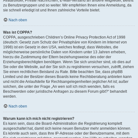
Avatarbilder, Private Nachrichten, E-Mail-Versand an andere Mitglieder, Beitritt
zu Benutzergruppen und so weiter. Wir empfehlen Ihnen eine Anmeldung, da
sie schnell erledigt ist und Ihnen zahlreiche Vorteile bietet.
Nach oben
Was ist COPPA?
COPPA, ausgeschrieben Children’s Online Privacy Protection Act of 1998
(deutsch: Gesetz zum Schutz der Privatsphäre von Kindern im Internet von
1998) ist ein Gesetz in den USA, welches festlegt, dass Websites, die
möglicherweise persönliche Daten von Kindern unter 13 Jahren erheben,
hierzu die Zustimmung der Eltern beziehungsweise des oder der
Erziehungsberechtigten benötigen. Wenn Sie sich unsicher sind, ob dies auf
Sie oder die Website, auf der Sie sich zu registrieren versuchen, zutrifft, ziehen
Sie einen rechtlichen Beistand zu Rate. Bitte beachten Sie, dass phpBB
Limited und der Besitzer dieses Boards keine Rechtsberatung anbieten kann
und nicht die Anlaufstelle für Rechtsangelegenheiten jeglicher Art ist; außer
solchen, die unter der Frage „An wen soll ich mich wenden, falls es
Beschwerden oder juristische Anfragen zu diesem Forum gibt?“ behandelt
werden.
Nach oben
Warum kann ich mich nicht registrieren?
Es kann sein, dass die Board-Administration die Registrierung komplett
ausgeschaltet hat, damit sich keine neuen Benutzer mehr anmelden können.
Es könnte auch sein, dass Ihre IP-Adresse oder der Benutzername, mit dem