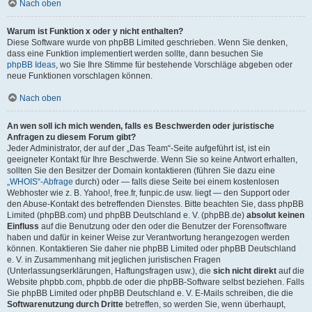
Nach oben
Warum ist Funktion x oder y nicht enthalten?
Diese Software wurde von phpBB Limited geschrieben. Wenn Sie denken,
dass eine Funktion implementiert werden sollte, dann besuchen Sie
phpBB Ideas
, wo Sie Ihre Stimme für bestehende Vorschläge abgeben oder
neue Funktionen vorschlagen können.
Nach oben
An wen soll ich mich wenden, falls es Beschwerden oder juristische
Anfragen zu diesem Forum gibt?
Jeder Administrator, der auf der „Das Team“-Seite aufgeführt ist, ist ein
geeigneter Kontakt für Ihre Beschwerde. Wenn Sie so keine Antwort erhalten,
sollten Sie den Besitzer der Domain kontaktieren (führen Sie dazu eine
„WHOIS“-Abfrage
durch) oder — falls diese Seite bei einem kostenlosen
Webhoster wie z. B. Yahoo!, free.fr, funpic.de usw. liegt — den Support oder
den Abuse-Kontakt des betreffenden Dienstes. Bitte beachten Sie, dass phpBB
Limited (phpBB.com) und phpBB Deutschland e. V. (phpBB.de)
absolut keinen
Einfluss
auf die Benutzung oder den oder die Benutzer der Forensoftware
haben und dafür in keiner Weise zur Verantwortung herangezogen werden
können. Kontaktieren Sie daher nie phpBB Limited oder phpBB Deutschland
e. V. in Zusammenhang mit jeglichen juristischen Fragen
(Unterlassungserklärungen, Haftungsfragen usw.), die
sich nicht direkt
auf die
Website phpbb.com, phpbb.de oder die phpBB-Software selbst beziehen. Falls
Sie phpBB Limited oder phpBB Deutschland e. V. E-Mails schreiben, die die
Softwarenutzung durch Dritte
betreffen, so werden Sie, wenn überhaupt,