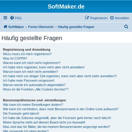
SoftMaker.de
FAQ
Registrieren
Anmelden
S
SoftMaker
Foren-Übersicht
Häufig gestellte Fragen
u
Häufig gestellte Fragen
c
h
Registrierung und Anmeldung
Wozu muss ich mich registrieren?
e
Was ist COPPA?
Warum kann ich mich nicht registrieren?
Ich habe mich registriert, kann mich aber nicht anmelden!
Warum kann ich mich nicht anmelden?
Ich habe mich vor einiger Zeit registriert, kann mich aber nicht mehr anmelden?!
Ich habe mein Passwort vergessen!
Warum werde ich automatisch abgemeldet?
Wozu ist die Funktion „Alle Cookies löschen“?
Benutzerpräferenzen und -einstellungen
Wie kann ich meine Einstellungen ändern?
Wie kann ich verhindern, dass mein Benutzername in der Online-Liste auftaucht?
Die Forenuhr geht falsch!
Ich habe die Zeitzone eingestellt, aber die Forenuhr geht immer noch falsch!
Meine Sprache steht auf diesem Board nicht zur Auswahl!
Was sind das für Bilder, die bei meinem Benutzernamen angezeigt werden?
Wie verwende ich einen Avatar?