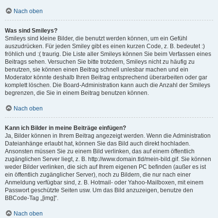
Nach oben
Was sind Smileys?
Smileys sind kleine Bilder, die benutzt werden können, um ein Gefühl
auszudrücken. Für jeden Smiley gibt es einen kurzen Code, z. B. bedeutet :)
fröhlich und :( traurig. Die Liste aller Smileys können Sie beim Verfassen eines
Beitrags sehen. Versuchen Sie bitte trotzdem, Smileys nicht zu häufig zu
benutzen, sie können einen Beitrag schnell unlesbar machen und ein
Moderator könnte deshalb Ihren Beitrag entsprechend überarbeiten oder gar
komplett löschen. Die Board-Administration kann auch die Anzahl der Smileys
begrenzen, die Sie in einem Beitrag benutzen können.
Nach oben
Kann ich Bilder in meine Beiträge einfügen?
Ja, Bilder können in Ihrem Beitrag angezeigt werden. Wenn die Administration
Dateianhänge erlaubt hat, können Sie das Bild auch direkt hochladen.
Ansonsten müssen Sie zu einem Bild verlinken, das auf einem öffentlich
zugänglichen Server liegt, z. B. http://www.domain.tld/mein-bild.gif. Sie können
weder Bilder verlinken, die sich auf Ihrem eigenen PC befinden (außer es ist
ein öffentlich zugänglicher Server), noch zu Bildern, die nur nach einer
Anmeldung verfügbar sind, z. B. Hotmail- oder Yahoo-Mailboxen, mit einem
Passwort geschützte Seiten usw. Um das Bild anzuzeigen, benutze den
BBCode-Tag „[img]“.
Nach oben