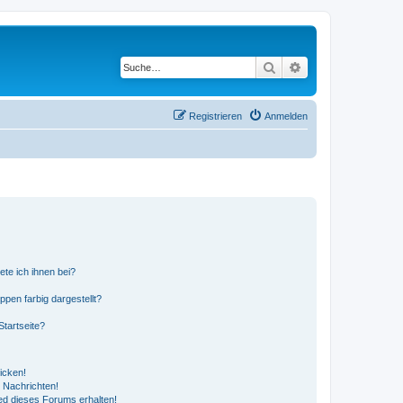
Suche
Erweiterte Suche
Registrieren
Anmelden
ete ich ihnen bei?
en farbig dargestellt?
tartseite?
icken!
 Nachrichten!
ed dieses Forums erhalten!