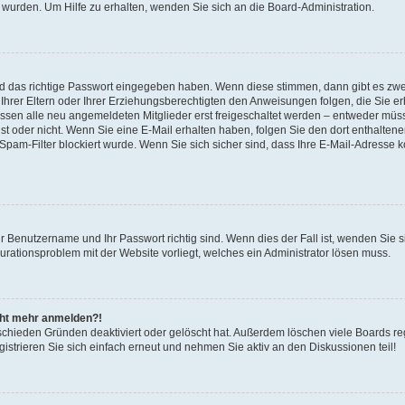
 wurden. Um Hilfe zu erhalten, wenden Sie sich an die Board-Administration.
nd das richtige Passwort eingegeben haben. Wenn diese stimmen, dann gibt es zw
Ihrer Eltern oder Ihrer Erziehungsberechtigten den Anweisungen folgen, die Sie erh
üssen alle neu angemeldeten Mitglieder erst freigeschaltet werden – entweder müsse
 ist oder nicht. Wenn Sie eine E-Mail erhalten haben, folgen Sie den dort enthalte
pam-Filter blockiert wurde. Wenn Sie sich sicher sind, dass Ihre E-Mail-Adresse 
hr Benutzername und Ihr Passwort richtig sind. Wenn dies der Fall ist, wenden Sie
gurationsproblem mit der Website vorliegt, welches ein Administrator lösen muss.
icht mehr anmelden?!
schieden Gründen deaktiviert oder gelöscht hat. Außerdem löschen viele Boards reg
strieren Sie sich einfach erneut und nehmen Sie aktiv an den Diskussionen teil!