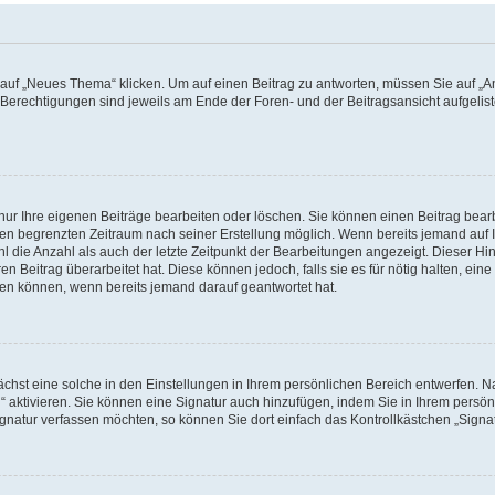
f „Neues Thema“ klicken. Um auf einen Beitrag zu antworten, müssen Sie auf „Ant
e Berechtigungen sind jeweils am Ende der Foren- und der Beitragsansicht aufgeliste
nur Ihre eigenen Beiträge bearbeiten oder löschen. Sie können einen Beitrag bear
nen begrenzten Zeitraum nach seiner Erstellung möglich. Wenn bereits jemand auf Ih
 die Anzahl als auch der letzte Zeitpunkt der Bearbeitungen angezeigt. Dieser Hi
 Beitrag überarbeitet hat. Diese können jedoch, falls sie es für nötig halten, eine 
hen können, wenn bereits jemand darauf geantwortet hat.
hst eine solche in den Einstellungen in Ihrem persönlichen Bereich entwerfen. Na
 aktivieren. Sie können eine Signatur auch hinzufügen, indem Sie in Ihrem persö
gnatur verfassen möchten, so können Sie dort einfach das Kontrollkästchen „Signa