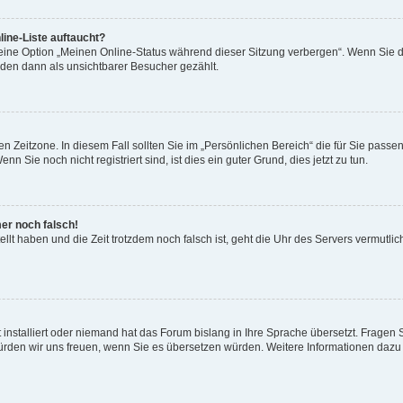
ine-Liste auftaucht?
 eine Option „Meinen Online-Status während dieser Sitzung verbergen“. Wenn Sie d
rden dann als unsichtbarer Besucher gezählt.
n Zeitzone. In diesem Fall sollten Sie im „Persönlichen Bereich“ die für Sie passend
 Sie noch nicht registriert sind, ist dies ein guter Grund, dies jetzt zu tun.
mer noch falsch!
ellt haben und die Zeit trotzdem noch falsch ist, geht die Uhr des Servers vermutlic
 installiert oder niemand hat das Forum bislang in Ihre Sprache übersetzt. Fragen 
t, würden wir uns freuen, wenn Sie es übersetzen würden. Weitere Informationen da