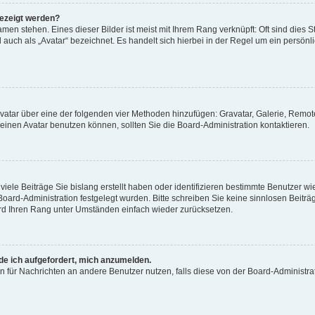
gezeigt werden?
men stehen. Eines dieser Bilder ist meist mit Ihrem Rang verknüpft: Oft sind dies S
auch als „Avatar“ bezeichnet. Es handelt sich hierbei in der Regel um ein persönl
 Avatar über eine der folgenden vier Methoden hinzufügen: Gravatar, Galerie, Rem
inen Avatar benutzen können, sollten Sie die Board-Administration kontaktieren.
iele Beiträge Sie bislang erstellt haben oder identifizieren bestimmte Benutzer
 Board-Administration festgelegt wurden. Bitte schreiben Sie keine sinnlosen Beit
wird Ihren Rang unter Umständen einfach wieder zurücksetzen.
rde ich aufgefordert, mich anzumelden.
ion für Nachrichten an andere Benutzer nutzen, falls diese von der Board-Administ