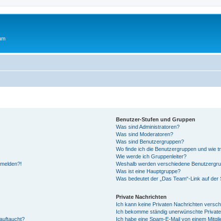
rum
Benutzer-Stufen und Gruppen
Was sind Administratoren?
Was sind Moderatoren?
Was sind Benutzergruppen?
Wo finde ich die Benutzergruppen und wie tr
Wie werde ich Gruppenleiter?
anmelden?!
Weshalb werden verschiedene Benutzergrupp
Was ist eine Hauptgruppe?
Was bedeutet der „Das Team“-Link auf der S
Private Nachrichten
Ich kann keine Privaten Nachrichten versch
Ich bekomme ständig unerwünschte Private
auftaucht?
Ich habe eine Spam-E-Mail von einem Mitgli