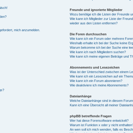
alsch!
Freunde und ignorierte Mitglieder
Wozu benötige ich die Listen der Freunde un
rden?
Wie kann ich Mitglieder zur Liste der Freund
wieder aus den Listen entfernen?
fgefordert, mich anzumelden.
Die Foren durchsuchen
Wie kann ich ein Forum oder mehrere For
Weshalb erhalte ich bei der Suche keine Er
Warum bekomme ich bei der Suche eine lee
Wie kann ich nach Mitgliedern suchen?
Wie kann ich meine eigenen Beiträge und T
Abonnements und Lesezeichen
Was ist der Unterschied zwischen einem L
Wie kann ich ein Lesezeichen auf ein Them
Wie kann ich ein Forum abonnieren?
Wie deaktiviere ich meine Abonnements?
gs?
Dateianhänge
Welche Dateianhänge sind in diesem Forum
Kann ich eine Übersicht all meiner Dateian
phpBB betreffende Fragen
Wer hat diese Forensoftware entwickelt?
Warum ist Funktion x oder y nicht enthalten
An wen soll ich mich wenden, falls es Besc