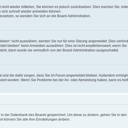
rt nicht wieder mitteilen, Sie können es jedoch zurücksetzen. Dies machen Sie, in
e sich schnell wieder anmelden können.
ckzusetzen, so wenden Sie sich an die Board-Administration.
ben“ nicht auswählen, werden Sie nur für eine Sitzung angemeldet. Dies verhinde
et bleiben“ beim Anmelden auswählen. Dies ist nicht empfehlenswert, wenn Sie s
steht, dann wurde sie vermutlich von der Board-Administration ausgeschaltet.
 hat und die dafür sorgen, dass Sie im Forum angemeldet bleiben. Außerdem ermögl
ktiviert wurden. Wenn Sie Probleme bei der An- oder Abmeldung haben, kann es hel
en in der Datenbank des Boards gespeichert. Um diese zu ändern, gehen Sie in den 
rt können Sie alle Ihre Einstellungen ändern.