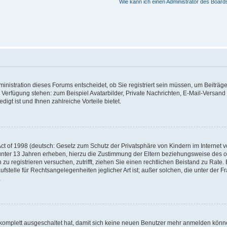
Wie kann ich einen Administrator des Board
nistration dieses Forums entscheidet, ob Sie registriert sein müssen, um Beiträge z
ur Verfügung stehen: zum Beispiel Avatarbilder, Private Nachrichten, E-Mail-Versand
igt ist und Ihnen zahlreiche Vorteile bietet.
t of 1998 (deutsch: Gesetz zum Schutz der Privatsphäre von Kindern im Internet vo
unter 13 Jahren erheben, hierzu die Zustimmung der Eltern beziehungsweise des o
h zu registrieren versuchen, zutrifft, ziehen Sie einen rechtlichen Beistand zu Rat
stelle für Rechtsangelegenheiten jeglicher Art ist; außer solchen, die unter der 
.
 komplett ausgeschaltet hat, damit sich keine neuen Benutzer mehr anmelden könne