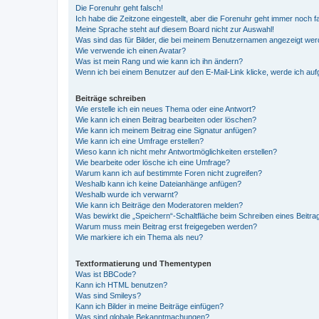
Die Forenuhr geht falsch!
Ich habe die Zeitzone eingestellt, aber die Forenuhr geht immer noch f
Meine Sprache steht auf diesem Board nicht zur Auswahl!
Was sind das für Bilder, die bei meinem Benutzernamen angezeigt we
Wie verwende ich einen Avatar?
Was ist mein Rang und wie kann ich ihn ändern?
Wenn ich bei einem Benutzer auf den E-Mail-Link klicke, werde ich au
Beiträge schreiben
Wie erstelle ich ein neues Thema oder eine Antwort?
Wie kann ich einen Beitrag bearbeiten oder löschen?
Wie kann ich meinem Beitrag eine Signatur anfügen?
Wie kann ich eine Umfrage erstellen?
Wieso kann ich nicht mehr Antwortmöglichkeiten erstellen?
Wie bearbeite oder lösche ich eine Umfrage?
Warum kann ich auf bestimmte Foren nicht zugreifen?
Weshalb kann ich keine Dateianhänge anfügen?
Weshalb wurde ich verwarnt?
Wie kann ich Beiträge den Moderatoren melden?
Was bewirkt die „Speichern“-Schaltfläche beim Schreiben eines Beitra
Warum muss mein Beitrag erst freigegeben werden?
Wie markiere ich ein Thema als neu?
Textformatierung und Thementypen
Was ist BBCode?
Kann ich HTML benutzen?
Was sind Smileys?
Kann ich Bilder in meine Beiträge einfügen?
Was sind globale Bekanntmachungen?