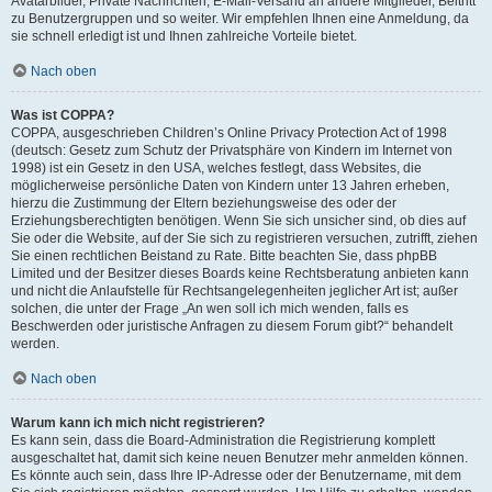
Avatarbilder, Private Nachrichten, E-Mail-Versand an andere Mitglieder, Beitritt
zu Benutzergruppen und so weiter. Wir empfehlen Ihnen eine Anmeldung, da
sie schnell erledigt ist und Ihnen zahlreiche Vorteile bietet.
Nach oben
Was ist COPPA?
COPPA, ausgeschrieben Children’s Online Privacy Protection Act of 1998
(deutsch: Gesetz zum Schutz der Privatsphäre von Kindern im Internet von
1998) ist ein Gesetz in den USA, welches festlegt, dass Websites, die
möglicherweise persönliche Daten von Kindern unter 13 Jahren erheben,
hierzu die Zustimmung der Eltern beziehungsweise des oder der
Erziehungsberechtigten benötigen. Wenn Sie sich unsicher sind, ob dies auf
Sie oder die Website, auf der Sie sich zu registrieren versuchen, zutrifft, ziehen
Sie einen rechtlichen Beistand zu Rate. Bitte beachten Sie, dass phpBB
Limited und der Besitzer dieses Boards keine Rechtsberatung anbieten kann
und nicht die Anlaufstelle für Rechtsangelegenheiten jeglicher Art ist; außer
solchen, die unter der Frage „An wen soll ich mich wenden, falls es
Beschwerden oder juristische Anfragen zu diesem Forum gibt?“ behandelt
werden.
Nach oben
Warum kann ich mich nicht registrieren?
Es kann sein, dass die Board-Administration die Registrierung komplett
ausgeschaltet hat, damit sich keine neuen Benutzer mehr anmelden können.
Es könnte auch sein, dass Ihre IP-Adresse oder der Benutzername, mit dem