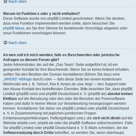
Nach oben
Warum ist Funktion x oder y nicht enthalten?
Diese Software wurde von phpBB Limited geschrieben. Wenn Sie denken,
dass eine Funktion implementiert werden sollte, dann besuchen Sie
phpBB Ideas
, wo Sie Ihre Stimme für bestehende Vorschläge abgeben oder
neue Funktionen vorschlagen können.
Nach oben
An wen soll ich mich wenden, falls es Beschwerden oder juristische
Anfragen zu diesem Forum gibt?
Jeder Administrator, der auf der „Das Team“-Seite aufgeführt ist, ist ein
geeigneter Kontakt für Ihre Beschwerde. Wenn Sie so keine Antwort erhalten,
sollten Sie den Besitzer der Domain kontaktieren (führen Sie dazu eine
„WHOIS“-Abfrage
durch) oder — falls diese Seite bei einem kostenlosen
Webhoster wie z. B. Yahoo!, free.fr, funpic.de usw. liegt — den Support oder
den Abuse-Kontakt des betreffenden Dienstes. Bitte beachten Sie, dass phpBB
Limited (phpBB.com) und phpBB Deutschland e. V. (phpBB.de)
absolut keinen
Einfluss
auf die Benutzung oder den oder die Benutzer der Forensoftware
haben und dafür in keiner Weise zur Verantwortung herangezogen werden
können. Kontaktieren Sie daher nie phpBB Limited oder phpBB Deutschland
e. V. in Zusammenhang mit jeglichen juristischen Fragen
(Unterlassungserklärungen, Haftungsfragen usw.), die
sich nicht direkt
auf die
Website phpbb.com, phpbb.de oder die phpBB-Software selbst beziehen. Falls
Sie phpBB Limited oder phpBB Deutschland e. V. E-Mails schreiben, die die
Softwarenutzung durch Dritte
betreffen, so werden Sie, wenn überhaupt,