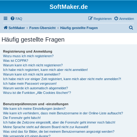
SoftMaker.de
FAQ
Registrieren
Anmelden
S
SoftMaker
Foren-Übersicht
Häufig gestellte Fragen
u
Häufig gestellte Fragen
c
h
Registrierung und Anmeldung
Wozu muss ich mich registrieren?
e
Was ist COPPA?
Warum kann ich mich nicht registrieren?
Ich habe mich registriert, kann mich aber nicht anmelden!
Warum kann ich mich nicht anmelden?
Ich habe mich vor einiger Zeit registriert, kann mich aber nicht mehr anmelden?!
Ich habe mein Passwort vergessen!
Warum werde ich automatisch abgemeldet?
Wozu ist die Funktion „Alle Cookies löschen“?
Benutzerpräferenzen und -einstellungen
Wie kann ich meine Einstellungen ändern?
Wie kann ich verhindern, dass mein Benutzername in der Online-Liste auftaucht?
Die Forenuhr geht falsch!
Ich habe die Zeitzone eingestellt, aber die Forenuhr geht immer noch falsch!
Meine Sprache steht auf diesem Board nicht zur Auswahl!
Was sind das für Bilder, die bei meinem Benutzernamen angezeigt werden?
Wie verwende ich einen Avatar?