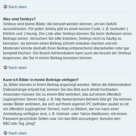
Nach oben
Was sind Smileys?
Smileys sind kleine Bilder, die benutzt werden können, um ein Gefühl
auszudrücken. Für jeden Smiley gibt es einen kurzen Code, z. B. bedeutet :)
fröhlich und :( traurig. Die Liste aller Smileys können Sie beim Verfassen eines
Beitrags sehen. Versuchen Sie bitte trotzdem, Smileys nicht zu häufig zu
benutzen, sie können einen Beitrag schnell unlesbar machen und ein
Moderator könnte deshalb Ihren Beitrag entsprechend überarbeiten oder gar
komplett löschen. Die Board-Administration kann auch die Anzahl der Smileys
begrenzen, die Sie in einem Beitrag benutzen können.
Nach oben
Kann ich Bilder in meine Beiträge einfügen?
Ja, Bilder können in Ihrem Beitrag angezeigt werden. Wenn die Administration
Dateianhänge erlaubt hat, können Sie das Bild auch direkt hochladen.
Ansonsten müssen Sie zu einem Bild verlinken, das auf einem öffentlich
zugänglichen Server liegt, z. B. http://www.domain.tld/mein-bild.gif. Sie können
weder Bilder verlinken, die sich auf Ihrem eigenen PC befinden (außer es ist
ein öffentlich zugänglicher Server), noch zu Bildern, die nur nach einer
Anmeldung verfügbar sind, z. B. Hotmail- oder Yahoo-Mailboxen, mit einem
Passwort geschützte Seiten usw. Um das Bild anzuzeigen, benutze den
BBCode-Tag „[img]“.
Nach oben